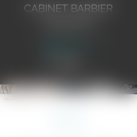
CABINET BARBIER
AVOCATS
Avocat au Barreau de Toulon
Ouvrir
le
menu
Vous êtes ici :
Eurojuris
Eurojuris