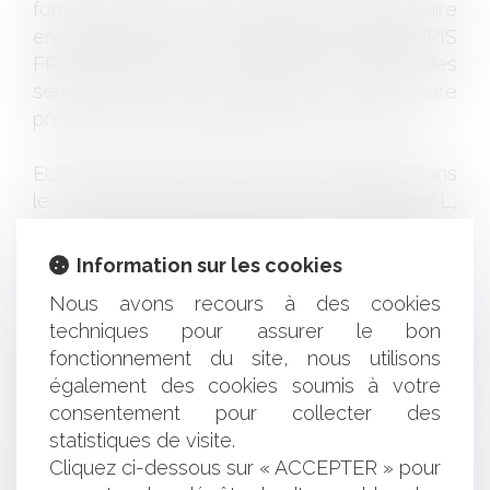
formation jusqu’aux échanges de savoir-faire
en passant par la veille juridique, EUROJURIS
FRANCE propose à tous ses membres des
services qui leur permettent de répondre
précisément aux attentes de leurs clients.
EUROJURIS FRANCE s’inscrit par ailleurs dans
le réseau EUROJURIS INTERNATIONAL,
premier groupe européen de cabinets
d’avocats en Europe, présent dans 610 villes
Information sur les cookies
déférentes et dans 17 pays.
Nous avons recours à des cookies
techniques pour assurer le bon
EUROJURIS collabore également avec de
fonctionnement du site, nous utilisons
nombreux cabinets correspondants à travers
également des cookies soumis à votre
le monde.
consentement pour collecter des
statistiques de visite.
L’objectif est de donner aux sociétés, aux
Cliquez ci-dessous sur « ACCEPTER » pour
entreprises, aux autorités publiques et aux