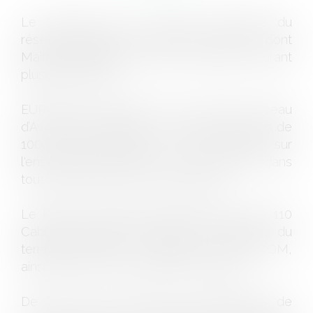
Le Cabinet est un membre historique du
réseau EUROJURIS, fondé en 1987 et dont
Maître BARBIER a assuré la présidence durant
plusieurs années.
EUROJURIS FRANCE est le premier réseau
d’Avocats et Huissiers en France avec plus de
1000 professionnels du droit répartis sur
l'ensemble du territoire et intervenant dans
tous les domaines de compétences.
Le Réseau regroupe aujourd'hui plus de 110
Cabinets d'Avocats répartis sur l'ensemble du
territoire français, y compris les DOM TOM,
ainsi que des Correspondants Huissiers.
De la mise en place de programmes de