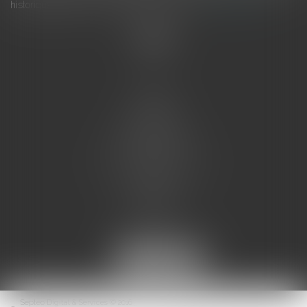
historiques invite à y voir aussi une ressour...
Lire la suite
Accueil
L'équipe
Eurojuris
Droit des affaires
Ventes aux enchères
Droit bancaire
Procédures civiles d'exécution
Honoraires
Contact
Assistantes juridiques
Actus
Articles
Septeo Digital & Services © 2016