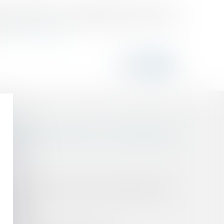
blié au Bulletin Les faits étaient les suivants : Un
venu par la suite auditeur interne senior. Il a été
n...
Lire la suite
it d’intérêts, constituer un motif disciplinaire de
 FAQ ( Foire aux questions) ministérielle retirée
criptible