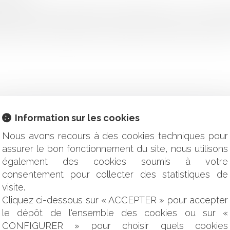
on, civile, chambre sociale, 10 décembre 2025, n° 24-17.316, pu
mployé par la société Chanel courant de l’année 2010 et est de
embre 2018, l’employeur lui reprochant d’avoir dissimulé l’existe
Information sur les cookies
Nous avons recours à des cookies techniques pour
peut-elle, au nom de la loyauté et de la prévention d’un confl
assurer le bon fonctionnement du site, nous utilisons
n traitant d’un salarié ?
également des cookies soumis à votre
e la liberté religieuse dans la vie personnelle
consentement pour collecter des statistiques de
ers une reconnaissance encadrée en contentieux social
visite.
ption de démission et encadre son application : éclairages sur la
Cliquez ci-dessous sur « ACCEPTER » pour accepter
ment doit comporter toutes les mentions légales
le dépôt de l'ensemble des cookies ou sur «
’obligation de sécurité ayant conduit à l’inaptitude est impres
CONFIGURER » pour choisir quels cookies
si le consentement de l’employeur est vicié