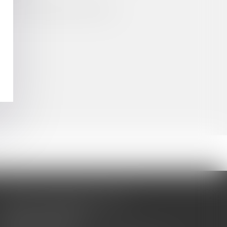
travail / maladie professionnelle
CABINET BARBIER AVOCATS
155 Avenue VAUBAN