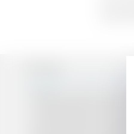
Cour de cassati
salarié a été e
licencié en déc
Historique
La dissimulation d’une situation matrimoniale 
licenciement ?
L’employeur a-t-il le droit de contacter le médeci
Licenciement disciplinaire fondé sur l’exercice d
Témoignage anonymisé et droit à la preuve : v
Le Conseil d’État valide le décret sur la présom
Licenciement économique : l’offre de reclasse
Licenciement pour inaptitude : le manquement à l
Rupture conventionnelle : elle vaut démission 