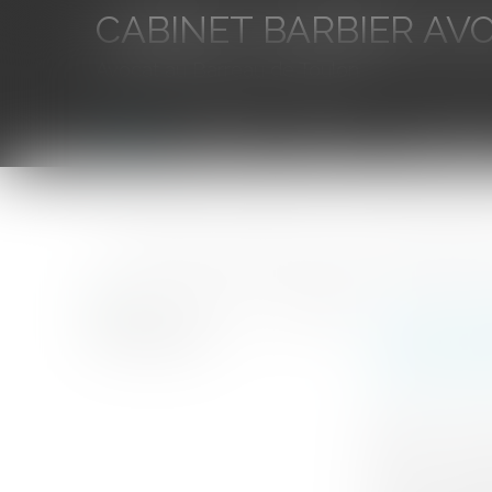
CABINET BARBIER AV
Avocat au Barreau de Toulon
Accueil
L'équipe
Eurojuris
Droit des aff
Vous êtes ici :
Accueil
Particuliers
Emploi
Licenciements / Dém
La dissimulation d’une situation matrimoniale peut-elle, au nom de la 
La dissim
et de la p
licenciem
Auteurs : DE 
Publié le :
30/0
Source :
www.eu