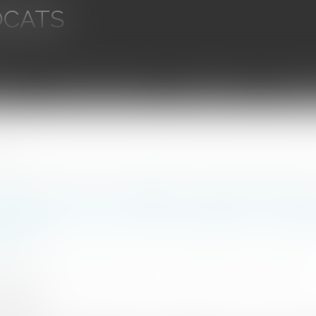
OCATS
aires
Ventes aux enchères
Droit bancaire
Procédur
ission
loyauté et de la prévention d’un conflit d’intérêts, constituer un motif disciplinaire de licenc
ulation d’une situation matrimoniale p
révention d’un conflit d’intérêts, consti
ent ?
JESUS Joana, SHANNON AVOCATS - Saint-Brieuc, SAINT-BRIEU
6/2026
rojuris.fr