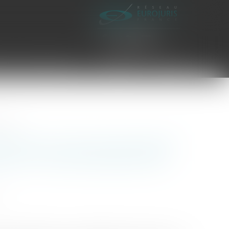
es civiles d'exécution
Honoraires
Contact
iement ?
eut-elle, au nom de la loyauté
tuer un motif disciplinaire de
C