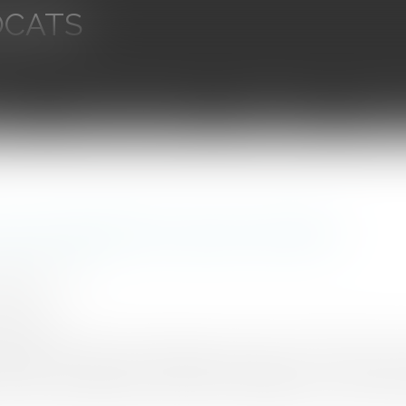
OCATS
aires
Ventes aux enchères
Droit bancaire
Procédur
as de paiement, pas de contrat ?
IELOU Etienne
7/2024
rojuris.fr
reçue : tant que je n'ai pas payé, y'a pas de contrat. Alors 
nt ébahis de l'apprendre. Parfaitement logique : on tombe d
nt de la prestation promise est la contrepartie du contrat, le 