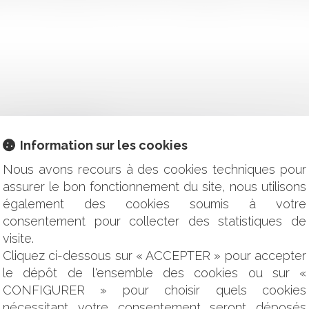
 la Cour de cassation
ire : la cour de cassation continue d'évoluer
Information sur les cookies
nce d’un bien immobilier déclaré comme étant raccordé au ré
Nous avons recours à des cookies techniques pour
assurer le bon fonctionnement du site, nous utilisons
sur l'expérimentation
également des cookies soumis à votre
e action en paiement est constitué par la date d'exigibilité de 
pour poursuivre la mise en œuvre locale du « Plan Eau »
consentement pour collecter des statistiques de
deur doit prendre en compte les caractéristiques des matériaux
visite.
du rapport sur la valeur des biens et les avantages particulier
Cliquez ci-dessous sur « ACCEPTER » pour accepter
 faire exécuter à un agent les obligations découlant de sa fic
le dépôt de l'ensemble des cookies ou sur «
tre
CONFIGURER » pour choisir quels cookies
 ?
nécessitant votre consentement seront déposés