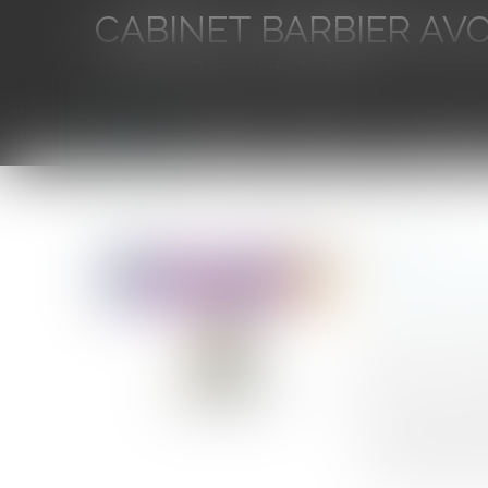
CABINET BARBIER AV
Avocat au Barreau de Toulon
Accueil
L'équipe
Eurojuris
Droit des aff
Vous êtes ici :
Accueil
Vidéo : pas de paiement, pas de contrat ?
Vidéo : p
Auteur : MOUN
Publié le :
10/0
Source :
www.eu
Nouvelle idée 
clients qui so
l'accomplisseme