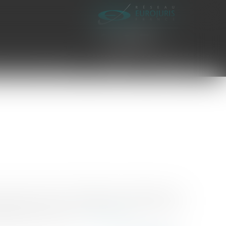
es civiles d'exécution
Honoraires
Contact
là, pas-du-tout. Et c'est dingue le nombre de mes
'accord et on donne. La remise du bien acheté ou
paiement de l'un ou d...
Lire la suite