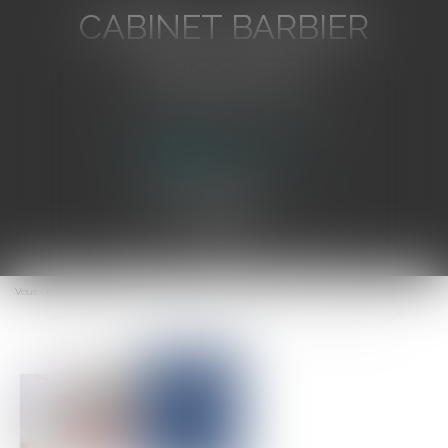
CABINET BARBIER
AVOCATS
Avocat au Barreau de Toulon
Ouvrir
le
Vous êtes ici :
Accueil
menu
Vers une meilleure indemnisation des sportifs victimes d'accidents de jeu ?