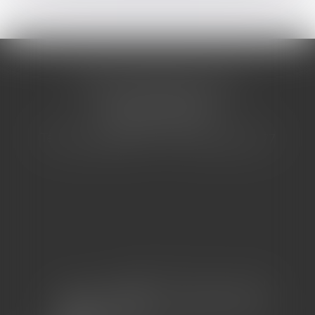
CABINET BARBIER AVOCATS
155 Avenue VAUBAN
83000 TOULON
Tél : 04 94 92 92 67 - Fax : 04 94 92 42 77