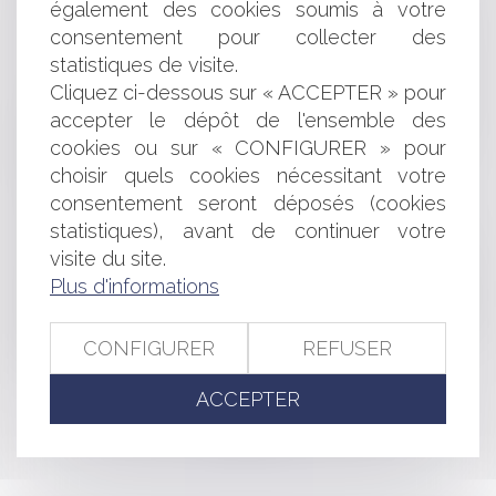
également des cookies soumis à votre
Contrôle de l’Assurance Maladie des infirmiers :
comment un mauvais codage NGAP peut coûter très
consentement pour collecter des
cher
statistiques de visite.
Révocation d’un gérant de SARL : compétence
Cliquez ci-dessous sur « ACCEPTER » pour
exclusive du tribunal de commerce même en cas
accepter le dépôt de l'ensemble des
d’activité civile
cookies ou sur « CONFIGURER » pour
Réseaux de soins : la liberté syndicale ne justifie pas
choisir quels cookies nécessitant votre
l’appel au boycott
consentement seront déposés (cookies
Fabricant et responsabilité décennale
Pas de suspension de la prescription des créances
statistiques), avant de continuer votre
entre concubins
visite du site.
Assemblée générale de SARL : une augmentation de
Plus d'informations
capital adoptée à une majorité de 60% des voix est nulle
Agent immobilier : DPE, responsabilité et point de
CONFIGURER
REFUSER
départ du délai de prescription
ACCEPTER
<<
<
...
9
10
11
12
13
14
15
...
>
>>