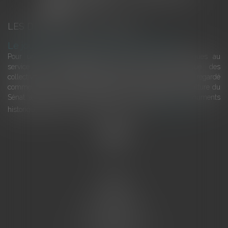
LES DERNIÈRES ACTUALITÉS
Le joug léger des monuments historiques
Pour une gestion patrimoniale des monuments historiques au
service du développement économique et touristique des
collectivités Le monument historique a longtemps été regardé
comme une charge. Le rapport que la commission de la culture du
Sénat a consacré, en juillet 2026, à la gestion des monuments
historiques invite à y voir aussi une ressour...
Lire la suite
Accueil
L'équipe
Eurojuris
Droit des affaires
Ventes aux enchères
Droit bancaire
Procédures civiles d'exécution