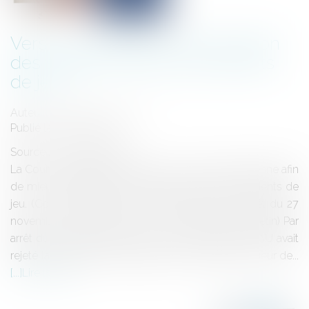
Vers une meilleure indemnisation
des sportifs victimes d'accidents
de jeu ?
Auteur : MICHELOT Nicolas
Publié le :
28/11/2025
Source :
www.eurojuris.fr
La Cour de cassation continue son œuvre prétorienne afin
de mieux indemniser les sportifs victimes d'accidents de
jeu. (Cour de Cassation 2ème chambre civile, arrêt du 27
novembre 2025, pourvoi 24-12.045, publié au bulletin) Par
arrêt du 19 décembre 2023, la Cour d'Appel de PAU avait
rejeté la demande indemnitaire de notre client, joueur de...
Lire la suite