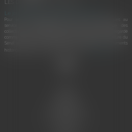
LES DERNIÈRES ACTUALITÉS
Le joug léger des monuments historiques
Pour une gestion patrimoniale des monuments historiques au
service du développement économique et touristique des
collectivités Le monument historique a longtemps été regardé
comme une charge. Le rapport que la commission de la culture du
Sénat a consacré, en juillet 2026, à la gestion des monuments
historiques invite à y voir aussi une ressour...
Lire la suite
Accueil
L'équipe
Eurojuris
Droit des affaires
Ventes aux enchères
Droit bancaire
Procédures civiles d'exécution
Honoraires
Contact