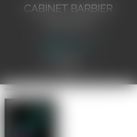
CABINET BARBIER
AVOCATS
Avocat au Barreau de Toulon
Ouvrir
le
Vous êtes ici :
Accueil
Vers l'amélioration de l'égalité professionnelle
menu