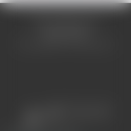
CABINET BARBIER AVOCATS
155 Avenue VAUBAN
83000 TOULON
Tél : 04 94 92 92 67 - Fax : 04 94 92 42 77