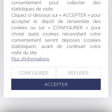
(GIP)
consentement pour collecter des
Décision d'élaboration d'un PLU et délibérations
statistiques de visite.
Annulation d'un permis de construire et partie illégale
Cliquez ci-dessous sur « ACCEPTER » pour
indivisible du projet
accepter le dépôt de l'ensemble des
Implantation d'éoliennes dans les communes littorales
cookies ou sur « CONFIGURER » pour
Sommes relatives aux travaux nécessaires à la levée
choisir quels cookies nécessitant votre
des réserves et décompte général
consentement seront déposés (cookies
Les candidats à un marché public doivent-ils être
informés de la méthode de notation d'un critère?
statistiques), avant de continuer votre
Respect du principe de précaution par les actes
visite du site.
déclaratifs d'utilité publique
Plus d'informations
CONFIGURER
REFUSER
<<
<
...
354
355
356
357
358
359
360
...
>
ACCEPTER
>>