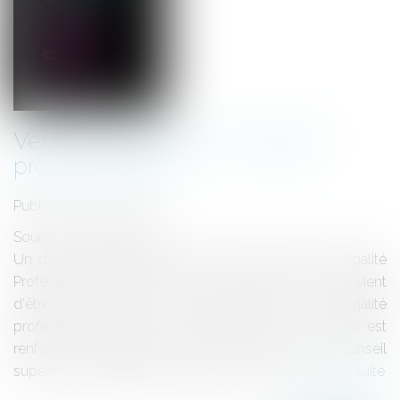
Vers l'amélioration de l'égalité
professionnelle
Publié le :
13/05/2013
Source :
www.eurojuris.fr
Un décret qui renforce le Conseil Supérieur de l’Egalité
Professionnelle entre les Femmes et les Hommes vient
d'être publié.Le Conseil supérieur de l’égalité
professionnelle entre les femmes et les hommes est
renforcé Le décret du 30 avril 2013 relatif au Conseil
supérieur de l'égalité professionnelle entre...
Lire la suite