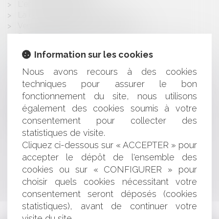
L'entretien préalable
La contestation de licenciement
Vente forcée de parts sociales de SCI
Fausses attestations du maire
Divorce
Information sur les cookies
Vente sur internet
Le contrôle des concentrations
Nous avons recours à des cookies
La procédure disciplinaire
techniques pour assurer le bon
La nomination du gérant dans une Société Civile
fonctionnement du site, nous utilisons
Le droit, le maire, et la morale
également des cookies soumis à votre
Evaluation environnementale et aménagement du
consentement pour collecter des
territoire
statistiques de visite.
Cliquez ci-dessous sur « ACCEPTER » pour
<<
<
...
524
525
526
527
528
529
530
>
accepter le dépôt de l'ensemble des
cookies ou sur « CONFIGURER » pour
>>
choisir quels cookies nécessitant votre
consentement seront déposés (cookies
statistiques), avant de continuer votre
visite du site.