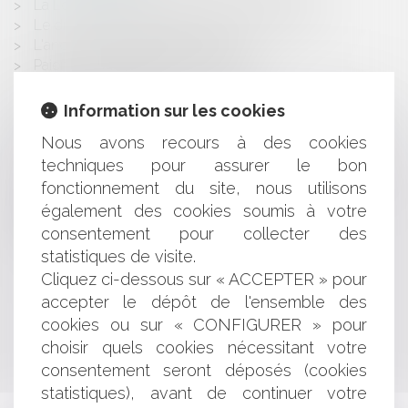
La Loi d'orientation agricole du 5 janvier 2006
Le droit des usagers des services de santé
L'ancienneté d'un salarié licencié
Paiement des traites de la maison
Droit Communautaire des Contrats
L'Avocat en France
Information sur les cookies
Téléphonie mobile: risques liés aux champs
Nous avons recours à des cookies
électromagnétiques
techniques pour assurer le bon
Le contrôle des concentrations
Guide EUROJURIS: le contrat d'agent commercial
fonctionnement du site, nous utilisons
international
également des cookies soumis à votre
Le bulletin de paie
consentement pour collecter des
Acquisition de titres
statistiques de visite.
Cliquez ci-dessous sur « ACCEPTER » pour
accepter le dépôt de l'ensemble des
<<
<
...
524
525
526
527
528
529
530
>
cookies ou sur « CONFIGURER » pour
choisir quels cookies nécessitant votre
>>
consentement seront déposés (cookies
statistiques), avant de continuer votre