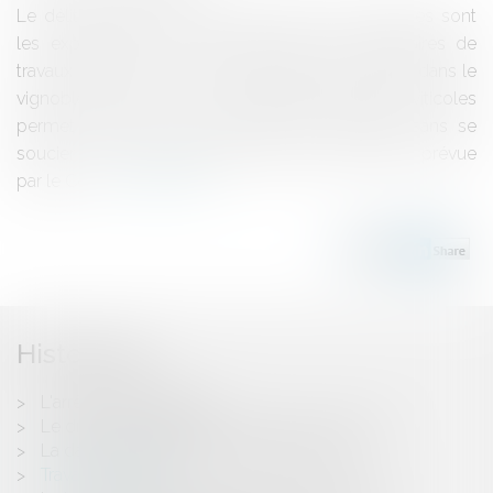
Le délit de prêt de main-d'oeuvreTrès nombreuses sont
les exploitations qui font appel à des prestataires de
travaux viticoles pour effectuer différentes tâches dans le
vignoble.Le recours à ces prestataires de travaux viticoles
permet d'obtenir une main-d'oeuvre qualifiée, sans se
soucier de la règlementation parfois imposante, prévue
par le Co...
Lire la suite
Historique
L'arrêt LEROY MERLIN
Le droit de préemption du preneur "en place"
La date d'expiration du bail commercial
Travaux viticoles