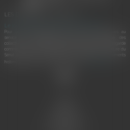
LES DERNIÈRES ACTUALITÉS
Le joug léger des monuments historiques
Pour une gestion patrimoniale des monuments historiques au
service du développement économique et touristique des
collectivités Le monument historique a longtemps été regardé
comme une charge. Le rapport que la commission de la culture du
Sénat a consacré, en juillet 2026, à la gestion des monuments
historiques invite à y voir aussi une ressour...
Lire la suite
Accueil
L'équipe
Eurojuris
Droit des affaires
Ventes aux enchères
Droit bancaire
Procédures civiles d'exécution