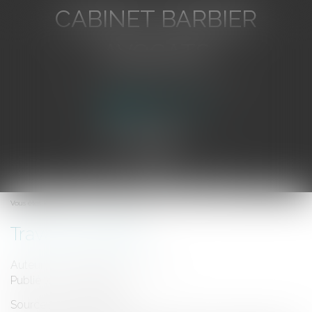
CABINET BARBIER
AVOCATS
Avocat au Barreau de Toulon
Ouvrir
le
Vous êtes ici :
Accueil
Travaux viticoles
menu
Travaux viticoles
Auteur : GAUCHER-PIOLA Alexis
Publié le :
01/02/2006
Source :
www.eurojuris.fr