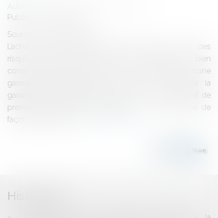
Auteur : DRUJON D'ASTROS Jean-Rémy
Publié le :
04/03/2013
Source :
www.eurojuris.fr
L’achat d’un bien immobilier ancien recèle bien des
risques dont l’acquéreur doit avoir conscience. Le bien
construit depuis plus de dix ans ne bénéficie d’aucune
garantie légale obligatoire comme par exemple la
garantie décennale des constructeurs.... ou de l'intérêt de
prendre de multiples précautions On sait ainsi que de
façon générale tous l...
Lire la suite
Historique
L'irrégularité d'une consultation préalable à la