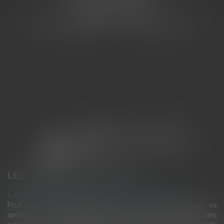
83000 TOULON
Tél : 04 94 92 92 67 - Fax : 04 94 92 42 77
LES DERNIÈRES ACTUALITÉS
Le joug léger des monuments historiques
Pour une gestion patrimoniale des monuments historiques au
service du développement économique et touristique des