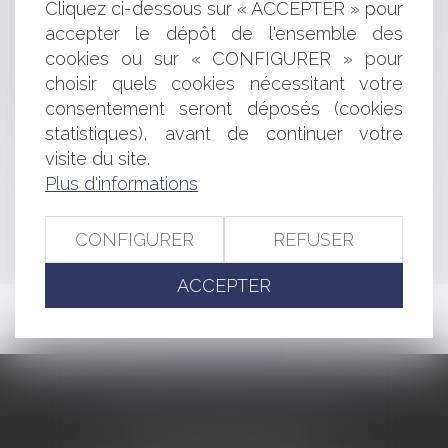
Cliquez ci-dessous sur « ACCEPTER » pour
De la pertinence du jury populaire dans les litiges de
accepter le dépôt de l'ensemble des
contrefaçons de brevet
La notification tardive de l'opposition à travaux la rend-
cookies ou sur « CONFIGURER » pour
elle illégale?
choisir quels cookies nécessitant votre
De l'existence juridique du cours d'eau...
consentement seront déposés (cookies
La réforme du Conseil économique et social français
statistiques), avant de continuer votre
visite du site.
Plus d'informations
<<
<
...
359
360
361
362
363
364
365
...
>
>>
CONFIGURER
REFUSER
ACCEPTER
CABINET BARBIER AVOCATS
155 Avenue VAUBAN