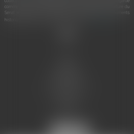
collectivités Le monument historique a longtemps été regardé
comme une charge. Le rapport que la commission de la culture du
Sénat a consacré, en juillet 2026, à la gestion des monuments
historiques invite à y voir aussi une ressour...
Lire la suite
Accueil
L'équipe
Eurojuris
Droit des affaires
Ventes aux enchères
Droit bancaire
Procédures civiles d'exécution
Honoraires
Contact
Assistantes juridiques
Actus
Articles