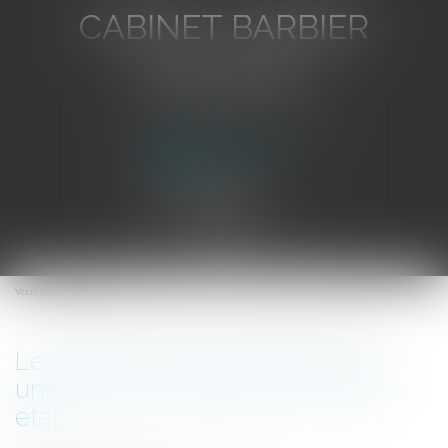
CABINET BARBIER
AVOCATS
Avocat au Barreau de Toulon
Ouvrir
le
Vous êtes ici :
Accueil
menu
Les travaux de rénovation dans une maison achetée en mauvais état...
Les travaux de rénovation dans
une maison achetée en mauvais
état...