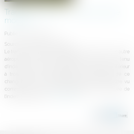
Transport aérien : un atterrissage
modifié
Publié le :
20/04/2021
Source :
actu.dalloz-etudiant.fr
Le transporteur aérien qui fait atterrir son avion sur un autre
aéroport que celui initialement prévu est tenu
d’indemniser le passager, même en cas de retard inférieur
à trois heures et de justification réglementaire de ce
changement de lieu d’atterrissage, qui ne peut être vu
comme une circonstance extraordinaire exonératoire de
l’indemnisation due...
Lire la suite