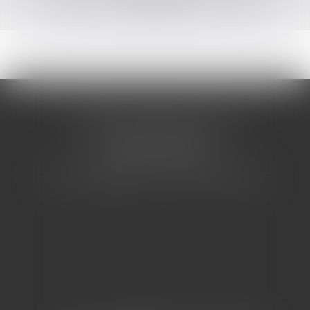
CABINET BARBIER AVOCATS
155 Avenue VAUBAN
83000 TOULON
Tél : 04 94 92 92 67 - Fax : 04 94 92 42 77