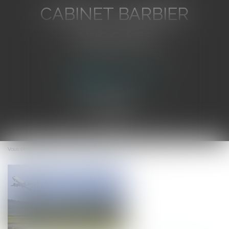
CABINET BARBIER
AVOCATS
Avocat au Barreau de Toulon
Ouvrir
le
Vous êtes ici :
Accueil
Transport aérien : un atterrissage modifié
menu