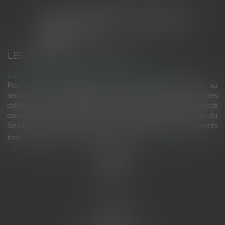
LES DERNIÈRES ACTUALITÉS
Le joug léger des monuments historiques
Pour une gestion patrimoniale des monuments historiques au
service du développement économique et touristique des
collectivités Le monument historique a longtemps été regardé
comme une charge. Le rapport que la commission de la culture du
Sénat a consacré, en juillet 2026, à la gestion des monuments
historiques invite à y voir aussi une ressour...
Lire la suite
Accueil
L'équipe
Eurojuris