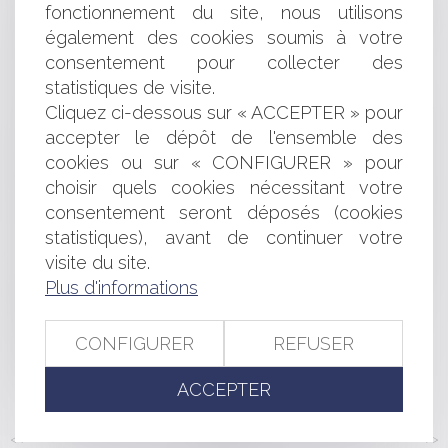
Un enfant non encore né peut-t-il obtenir
fonctionnement du site, nous utilisons
l’indemnisation du préjudice d’affection résultant du
également des cookies soumis à votre
meurtre de son grand-père ?
consentement pour collecter des
Une faute contractuelle ouvre-t-elle droit à
statistiques de visite.
l'indemnisation d'un tiers au contrat ?
Enquête de la DGCCRF : 6 mois de prison ferme pour
Cliquez ci-dessous sur « ACCEPTER » pour
des solutions hydro-alcooliques non conformes et
accepter le dépôt de l'ensemble des
dangereuses
cookies ou sur « CONFIGURER » pour
Contentieux disciplinaire des praticiens de santé : la
choisir quels cookies nécessitant votre
chambre disciplinaire peut enjoindre à un praticien de
consentement seront déposés (cookies
suivre une formation spécifique
statistiques), avant de continuer votre
Inopposabilité de la DNI publiée postérieurement à
visite du site.
l’ouverture de la procédure collective
Plus d'informations
Interruption des délais et saisine du comité consultatif :
attention à la non interruption des délais !
Sociétés civiles et risques en clair-obscur
CONFIGURER
REFUSER
Absence de responsabilité du vendeur malgré la non-
conformité du bien livré
ACCEPTER
<<
<
...
146
147
148
149
150
151
152
...
>
>>