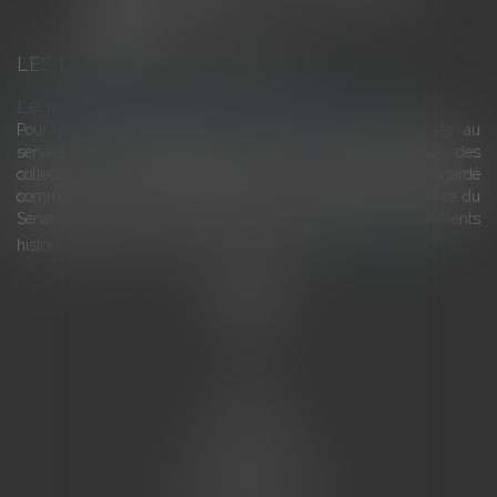
LES DERNIÈRES ACTUALITÉS
Le joug léger des monuments historiques
Pour une gestion patrimoniale des monuments historiques au
service du développement économique et touristique des
collectivités Le monument historique a longtemps été regardé
comme une charge. Le rapport que la commission de la culture du
Sénat a consacré, en juillet 2026, à la gestion des monuments
historiques invite à y voir aussi une ressour...
Lire la suite
Accueil
L'équipe
Eurojuris
Droit des affaires
Ventes aux enchères
Droit bancaire