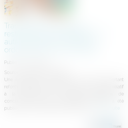
Transparence, pratiques
restrictives de concurrence et
autres pratiques prohibées :
ordonnance du 24 avril 2019
Publié le :
28/06/2019
Source :
www.dalloz-actualite.fr
Une ordonnance n° 2019-359 du 24 avril 2019 portant
refonte du titre IV du livre IV du code de commerce relatif
à la transparence, aux pratiques restrictives de
concurrence et aux autres pratiques prohibées a été
publiée au Journal officiel du 25 avril 2019...
Lire la suite