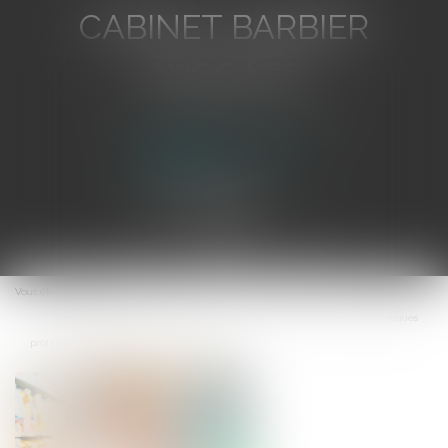
CABINET BARBIER
AVOCATS
Avocat au Barreau de Toulon
Ouvrir
le
Vous êtes ici :
Accueil
menu
Transparence, pratiques restrictives de concurrence et autres pratiques
prohibées : ordonnance du 24 avril 2019