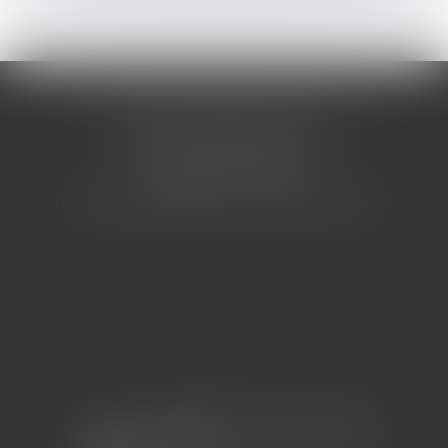
CABINET BARBIER AVOCATS
155 Avenue VAUBAN
83000 TOULON
Tél : 04 94 92 92 67 - Fax : 04 94 92 42 77