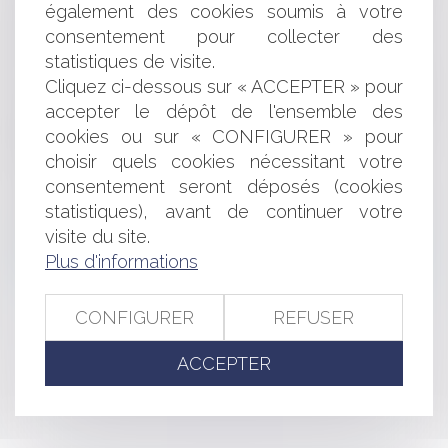
également des cookies soumis à votre
Arrêt de principe de la Cour de cassation sur le
consentement pour collecter des
cybersquatting
Loi Pacte et modification des seuils rendant obligatoire
statistiques de visite.
la nomination d’un commissaire aux comptes
Cliquez ci-dessous sur « ACCEPTER » pour
La France condamnée à payer 20 000 euros de
accepter le dépôt de l'ensemble des
dommage moral au requérant blessé lors de son
cookies ou sur « CONFIGURER » pour
interpellation par la police
choisir quels cookies nécessitant votre
Cautionnement non daté : sa validité reste inchangée
consentement seront déposés (cookies
La clause pénale : clause souple mais limitée
statistiques), avant de continuer votre
La nouvelle théorie de l'imprévision des contrats et la
possibilité de renégocier les contrats
visite du site.
Transparence, pratiques restrictives de concurrence et
Plus d'informations
autres pratiques prohibées : ordonnance du 24 avril 2019
CONFIGURER
REFUSER
<<
<
...
199
200
201
202
203
204
205
...
>
ACCEPTER
>>