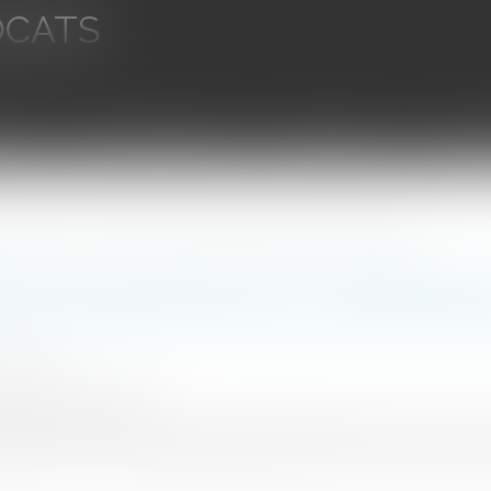
OCATS
aires
Ventes aux enchères
Droit bancaire
Procédur
 rapport sur la valeur des biens et les avantages particuliers doit être expresse
ation d’une SARL en SA : l’approbation
les avantages particuliers doit être ex
7/2024
emag-juridique.com
de forme juridique d’une société, quelle que soit sa forme
prononcer sur le rapport appréciant la valeur des biens compos