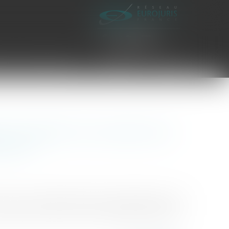
es civiles d'exécution
Honoraires
Contact
 du rapport sur la valeur des
presse
, en une société par actions, implique pour les
ant l’actif social et les avantages particuliers...