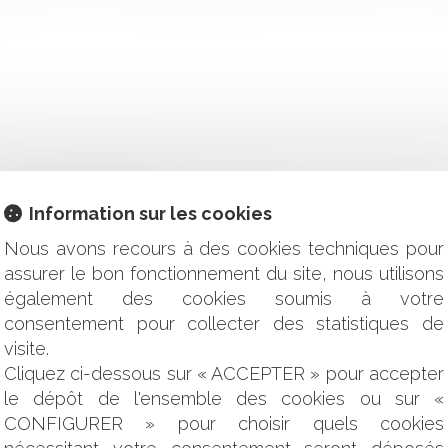
 la Cour de cassation
Information sur les cookies
ire : la cour de cassation continue d'évoluer
nce d’un bien immobilier déclaré comme étant raccordé au ré
Nous avons recours à des cookies techniques pour
assurer le bon fonctionnement du site, nous utilisons
sur l'expérimentation
également des cookies soumis à votre
e action en paiement est constitué par la date d'exigibilité de 
consentement pour collecter des statistiques de
pour poursuivre la mise en œuvre locale du « Plan Eau »
deur doit prendre en compte les caractéristiques des matériaux
visite.
du rapport sur la valeur des biens et les avantages particulier
Cliquez ci-dessous sur « ACCEPTER » pour accepter
 faire exécuter à un agent les obligations découlant de sa fic
le dépôt de l'ensemble des cookies ou sur «
tre
CONFIGURER » pour choisir quels cookies
 ?