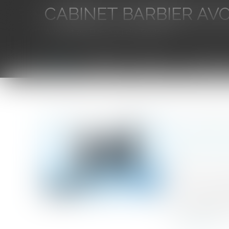
CABINET BARBIER AV
Avocat au Barreau de Toulon
Accueil
L'équipe
Eurojuris
Droit des aff
Vous êtes ici :
Accueil
Transformation d’une SARL en SA : l’approbation du
Transform
biens et 
Publié le :
17/0
Source :
www.l
Le changement 
associés de se 
Lire la suite