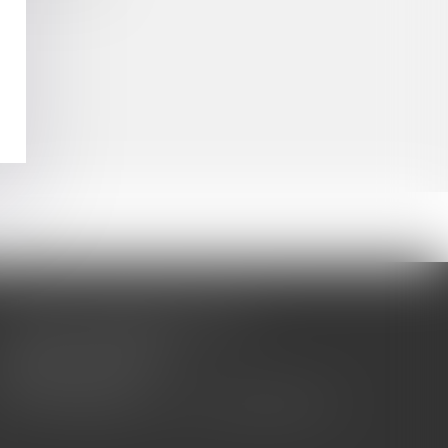
CABINET BARBIER AVOCATS
155 Avenue VAUBAN
83000 TOULON
Tél : 04 94 92 92 67 - Fax : 04 94 92 42 77