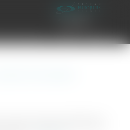
es civiles d'exécution
Honoraires
Contact
uestion de l'évaluation
unt conclus par la Commune pour l’aménagement de
le. La question est régulièrement posée : Comment