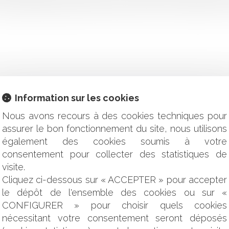
s charges patrimoniales et financières d’une zone d’activités 
Information sur les cookies
s entreprises
Nous avons recours à des cookies techniques pour
édictive !
assurer le bon fonctionnement du site, nous utilisons
également des cookies soumis à votre
 en SAS
consentement pour collecter des statistiques de
ré un autre traitement que celui qu’il a choisi de pratiquer sur 
uestion de l'évaluation financière et patrimoniale
visite.
e exécutoire après expertise construction !
Cliquez ci-dessous sur « ACCEPTER » pour accepter
devra se prononcer sur l’engagement d’une procédure d’examen
le dépôt de l'ensemble des cookies ou sur «
du fermage
CONFIGURER » pour choisir quels cookies
nécessitant votre consentement seront déposés
on requise si l'usage devient seulement professionnel - Éditions