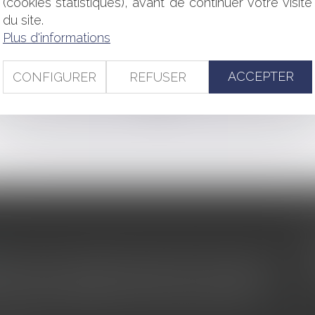
(cookies statistiques), avant de continuer votre visite
du site.
sa société ? - Les Echos Business
Plus d'informations
eux après le terme d’un bail dérogatoire - EFL
ACCEPTER
CONFIGURER
REFUSER
<<
<
...
255
256
257
258
259
260
261
...
>
>>
s au service du développement économique et touristique des
egardé comme une charge. Le rapport que la commission de la
des monuments historiques invite à y voir aussi une ressour...