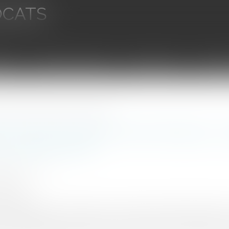
OCATS
aires
Ventes aux enchères
Droit bancaire
Procédur
tion de l'évaluation financière et patrimoniale
 des zones d'activités économiques : q
e et patrimoniale
UINEAU Thomas
7/2017
rojuris.fr
sé est que tous les contrats y compris les contrats d’empr
epris par l’établissement public de coopération intercommuna