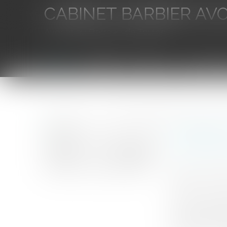
CABINET BARBIER AV
Avocat au Barreau de Toulon
Accueil
L'équipe
Eurojuris
Droit des aff
Vous êtes ici :
Accueil
Transfert des zones d'activités économiques : ques
Transfert
financièr
Auteur : DRO
Publié le :
27/0
Source :
www.eu
Le principe po
la zone sont r