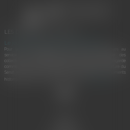
LES DERNIÈRES ACTUALITÉS
Le joug léger des monuments historiques
Pour une gestion patrimoniale des monuments historiques au
service du développement économique et touristique des
collectivités Le monument historique a longtemps été regardé
comme une charge. Le rapport que la commission de la culture du
Sénat a consacré, en juillet 2026, à la gestion des monuments
historiques invite à y voir aussi une ressour...
Lire la suite
Accueil
L'équipe
Eurojuris