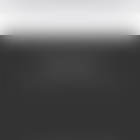
CABINET BARBIER AVOCATS
155 Avenue VAUBAN
83000 TOULON
Tél : 04 94 92 92 67 - Fax : 04 94 92 42 77