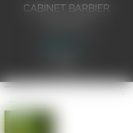
CABINET BARBIER
AVOCATS
Avocat au Barreau de Toulon
Ouvrir
le
Vous êtes ici :
Accueil
menu
Transfert de propriété d'une construction anciennement autorisée sur le
domaine public