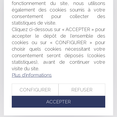
fonctionnement du site, nous utilisons
L’encadrement des loyers adopté par l’Assemblée
également des cookies soumis à votre
nationale
consentement pour collecter des
Modalités de gestion des moyens de paiement et des
statistiques de visite.
activités bancaires du secteur public
Création d'un Observatoire national du suicide
Cliquez ci-dessous sur « ACCEPTER » pour
EPCI et mise en œuvre du schéma départemental
accepter le dépôt de l'ensemble des
d'accueil des gens du voyage
cookies ou sur « CONFIGURER » pour
Réglementation applicable aux stages en entreprises
choisir quels cookies nécessitant votre
Jeunes Entreprises Innovantes (JEI): des précisions
consentement seront déposés (cookies
Contentieux du permis de construire: lutte contre les
statistiques), avant de continuer votre
recours malveillants
visite du site.
Fixation du barème indicatif de la valeur vénale
moyenne des terres agricoles en 2012
Plus d'informations
Faute inexcusable imputable à la collectivité
employeur et compétence exclusive du T.A.S.S.
CONFIGURER
REFUSER
ACCEPTER
<<
<
...
345
346
347
348
349
350
351
...
>
>>