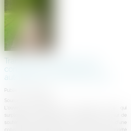
Transfert de propriété d'une
construction anciennement
autorisée sur le domaine public
Publié le :
13/09/2013
Source :
www.eurojuris.fr
L'ouvrage construit par une personne privée qui
surplombe une voie publique et s'appuie sur un mur de
soutènement appartenant au domaine public d'une
collectivité doit être considéré comme étant la propriété