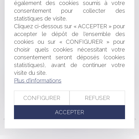
également des cookies soumis à votre
De nouveaux pouvoirs prochainement attribués à la
DGCCRF pour lutter contre la fraude en ligne
consentement pour collecter des
Procédure de conciliation : les poursuites des
statistiques de visite.
créanciers peuvent être bloquées
Cliquez ci-dessous sur « ACCEPTER » pour
Crise sanitaire et prêt de main d'oeuvre : quelles sont
accepter le dépôt de l'ensemble des
les conditions ?
cookies ou sur « CONFIGURER » pour
Promesse de vente : un formalisme de protection
choisir quels cookies nécessitant votre
Conséquence de la nullité d’un contrat d’intégration
consentement seront déposés (cookies
Le Tour d’échelle, ou comment pénétrer chez son
statistiques), avant de continuer votre
voisin pour effectuer des travaux chez soi ?
Délégation de service public : titre exécutoire de
visite du site.
recouvrement de pénalités et procédure de règlement
Plus d'informations
amiable des litiges
Compteur Linky : ce que change (ou pas) l'arrêt de la
CONFIGURER
REFUSER
cour d'appel de Bordeaux
ACCEPTER
<<
<
...
154
155
156
157
158
159
160
...
>
>>