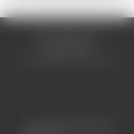
CABINET BARBIER AVOCATS
155 Avenue VAUBAN
83000 TOULON
Tél : 04 94 92 92 67 - Fax : 04 94 92 42 77