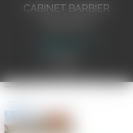
CABINET BARBIER
AVOCATS
Avocat au Barreau de Toulon
Ouvrir
le
Vous êtes ici :
Accueil
menu
Le Tour d’échelle, ou comment pénétrer chez son voisin pour effectuer des
travaux chez soi ?