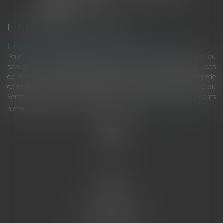
LES DERNIÈRES ACTUALITÉS
Le joug léger des monuments historiques
Pour une gestion patrimoniale des monuments historiques au
service du développement économique et touristique des
collectivités Le monument historique a longtemps été regardé
comme une charge. Le rapport que la commission de la culture du
Sénat a consacré, en juillet 2026, à la gestion des monuments
historiques invite à y voir aussi une ressour...
Lire la suite
Accueil
L'équipe
Eurojuris
Droit des affaires
Ventes aux enchères
Droit bancaire
Procédures civiles d'exécution