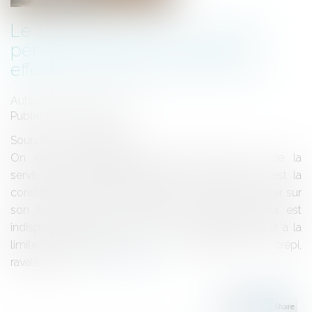
Le Tour d’échelle, ou comment
pénétrer chez son voisin pour
effectuer des travaux chez soi ?
Auteur : MICHELOT Nicolas
Publié le :
22/12/2020
Source :
www.eurojuris.fr
On entend régulièrement parler du droit ou de la
servitude de tour d’échelle. De quoi s’agit-il ? C'est la
construction juridique qui autorise le voisin à pénétrer sur
son fond (chez soi), lorsque par exemple, cela est
indispensable pour réparer un mur privatif construit à la
limite de propriétés, ou un toit (travaux de crépi,
ravalement, éc...
Lire la suite