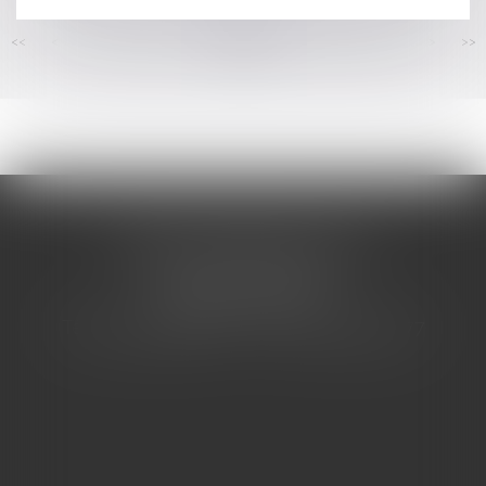
<<
<
...
131
132
133
134
135
136
137
...
>
>>
CABINET BARBIER AVOCATS
155 Avenue VAUBAN
83000 TOULON
Tél : 04 94 92 92 67 - Fax : 04 94 92 42 77