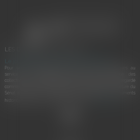
LES DERNIÈRES ACTUALITÉS
Le joug léger des monuments historiques
Pour une gestion patrimoniale des monuments historiques au
service du développement économique et touristique des
collectivités Le monument historique a longtemps été regardé
comme une charge. Le rapport que la commission de la culture du
Sénat a consacré, en juillet 2026, à la gestion des monuments
historiques invite à y voir aussi une ressour...
Lire la suite
Accueil