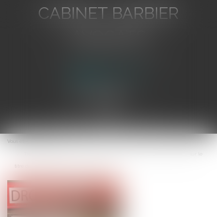
CABINET BARBIER
AVOCATS
Avocat au Barreau de Toulon
Ouvrir
le
Vous êtes ici :
Accueil
menu
Titres exécutoires de l'Etat : l'exigence de l'identique signature apposée sur le
titre de recette individuel et sur le bordereau