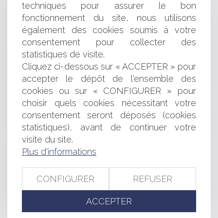
délégué d'une SA
techniques pour assurer le bon
Bail commercial : inapplication de la prescription
fonctionnement du site, nous utilisons
biennale et fraude
également des cookies soumis à votre
Contentieux déontologique des praticiens de santé : la
consentement pour collecter des
preuve devant les juridictions disciplinaires
statistiques de visite.
L’affectation de biens immobiliers en garantie de la
Cliquez ci-dessous sur « ACCEPTER » pour
dette d’autrui est soumise à la prescription trentenaire
Retraites des fonctionnaires : rappels sur la prise en
accepter le dépôt de l'ensemble des
compte d’un détachement en catégorie active
cookies ou sur « CONFIGURER » pour
Réforme du droit des entreprises en difficulté :
choisir quels cookies nécessitant votre
adaptation de la procédure de sauvegarde
consentement seront déposés (cookies
Google abuse de sa position dominante : 2,42 milliards
statistiques), avant de continuer votre
€
visite du site.
Réforme du Livre VI : faciliter le rebond des
Plus d'informations
entrepreneurs individuels
Dol du mandataire et responsabilité du mandant : la
Cour de cassation vient de trancher
CONFIGURER
REFUSER
La garantie légale de conformité bientôt étendue aux
contenus et services numériques
ACCEPTER
Compensation de créances et redressement judiciaire