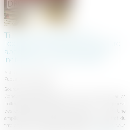
Titres exécutoires de l'Etat :
l'exigence de l'identique signature
apposée sur le titre de recette
individuel et sur le bordereau
Auteur : PORCHET Thomas
Publié le :
03/12/2021
Source :
www.eurojuris.fr
Concernant les titres exécutoires émis notamment par les
collectivités locales, l'article L. 1617-5 du code général
des collectivités territoriales, dispose que : « (…) 4° Une
ampliation du titre de recettes individuel ou de l’extrait du
titre de recettes collectif est adressée au redevable sous