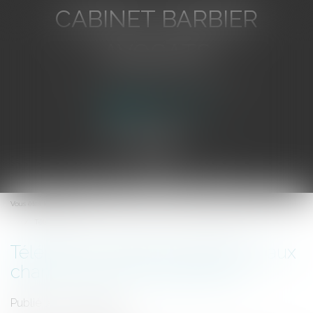
CABINET BARBIER
AVOCATS
Avocat au Barreau de Toulon
Ouvrir
le
Vous êtes ici :
Accueil
menu
Téléphonie mobile: risques liés aux champs électromagnétiques
Téléphonie mobile: risques liés aux
champs électromagnétiques
Publié le :
01/01/2006