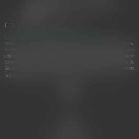
LES DERNIÈRES ACTUALITÉS
Le joug léger des monuments historiques
Pour une gestion patrimoniale des monuments historiques au
service du développement économique et touristique des
collectivités Le monument historique a longtemps été regardé
comme une charge. Le rapport que la commission de la culture du
Sénat a consacré, en juillet 2026, à la gestion des monuments
historiques invite à y voir aussi une ressour...
Lire la suite
Accueil
L'équipe
Eurojuris
Droit des affaires
Ventes aux enchères