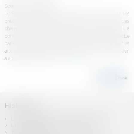
Source :
www.eurojuris.fr
Le Parlement Européen a adopté une résolution sur les
préoccupations quant aux effets pour la santé des
champs électromagnétiques. Dans cette résolution, il a
confirmé l'existence du risque pour la santé humaine.Le
parlement européen confirme l'existence de risques liés
aux champs électromagnétiquesLe Parlement Européen
a adopté le 2 avril 2009...
Lire la suite
Historique
Le droit de préemption du preneur "en place"
La date d'expiration du bail commercial
Travaux viticoles