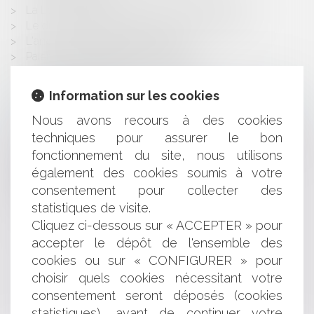
La Loi d'orientation agricole du 5 janvier 2006
Le droit des usagers des services de santé
L'ancienneté d'un salarié licencié
Paiement des traites de la maison
Droit Communautaire des Contrats
L'Avocat en France
Information sur les cookies
Téléphonie mobile: risques liés aux champs
électromagnétiques
Nous avons recours à des cookies
Le contrôle des concentrations
techniques pour assurer le bon
Guide EUROJURIS: le contrat d'agent commercial
fonctionnement du site, nous utilisons
international
également des cookies soumis à votre
Le bulletin de paie
consentement pour collecter des
Acquisition de titres
statistiques de visite.
Le droit de grève confronté au licenciement
Cliquez ci-dessous sur « ACCEPTER » pour
accepter le dépôt de l'ensemble des
<<
<
...
524
525
526
527
528
529
530
>
cookies ou sur « CONFIGURER » pour
choisir quels cookies nécessitant votre
>>
consentement seront déposés (cookies
statistiques), avant de continuer votre