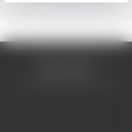
>>
CABINET BARBIER AVOCATS
155 Avenue VAUBAN
83000 TOULON
Tél : 04 94 92 92 67 - Fax : 04 94 92 42 77