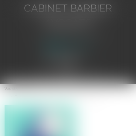
CABINET BARBIER
AVOCATS
Avocat au Barreau de Toulon
Ouvrir
le
Vous êtes ici :
Accueil
menu
Tansfert de siège social dans un autre pays membre de l'UE