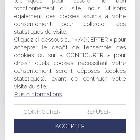
techniques pour assurer le bon
Nouvelles mesures envisagées pour la Transmission
fonctionnement du site, nous utilisons
d'entreprise, Fusacq Buzz
Tansfert de siège social dans un autre pays membre
également des cookies soumis à votre
de l'UE
consentement pour collecter des
L'apport de titres à une société holding - Le coin des
statistiques de visite.
entrepreneurs
Cliquez ci-dessous sur « ACCEPTER » pour
Qu'est ce qu'un créancier privilégié ? - professionnels |
accepter le dépôt de l'ensemble des
service-public.fr
cookies ou sur « CONFIGURER » pour
Prix de cession d'une entreprise : des facteurs
choisir quels cookies nécessitant votre
multiples - Le Parisien
consentement seront déposés (cookies
Uber est un prestataire de services de transports
Bail Commercial : qui peut résilier le bail au cours d’un
statistiques), avant de continuer votre
redressement judiciaire ?
visite du site.
Echanges de titres financiers : une ordonnance donne
Plus d'informations
un cadre légal à la blockchain
Réforme du code du travail : adaptation de la
CONFIGURER
REFUSER
procédure prud'homale
ACCEPTER
<<
<
...
245
246
247
248
249
250
251
...
>