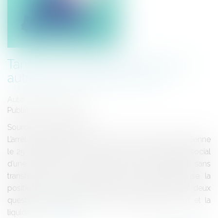
Tansfert de siège social dans un
autre pays membre de l'UE
Auteur : PILLET Corinne
Publié le :
22/12/2017
Source :
www.eurojuris.fr
L’arrêt rendu par la Cour de Justice de l’Union Européenne
le 25 octobre 2017 à propos du transfert de siège social
d’une société de droit polonais au Luxembourg, sans
transfert du lieu de direction des affaires, précise la
position de la jurisprudence de la Cour concernant deux
questions relatives à la liberté d’établissement (1) et la
liquida...
Lire la suite