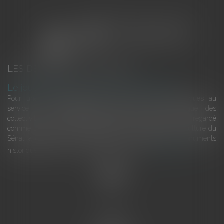
LES DERNIÈRES ACTUALITÉS
Le joug léger des monuments historiques
Pour une gestion patrimoniale des monuments historiques au
service du développement économique et touristique des
collectivités Le monument historique a longtemps été regardé
comme une charge. Le rapport que la commission de la culture du
Sénat a consacré, en juillet 2026, à la gestion des monuments
historiques invite à y voir aussi une ressour...
Lire la suite
Accueil
L'équipe