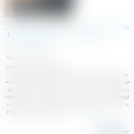
Sur les motifs d’un revirement limité
de jurisprudence en matière
contractuelle
Publié le :
28/07/2020
Source :
www.actu-juridique.fr
Par sa décision du 27 mai 2020, le Conseil d’État opère un
remarquable revirement de jurisprudence en matière de
moyens invocables dans le cadre du contentieux
contractuel. Le concurrent évincé peut désormais
invoquer l’irrégularité de l’offre de l’attributaire, en dépit de
l’irrégularité de sa propre offre...
Lire la suite