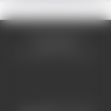
CABINET BARBIER AVOCATS
155 Avenue VAUBAN
83000 TOULON
Tél : 04 94 92 92 67 - Fax : 04 94 92 42 77