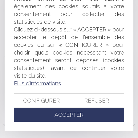
unipersonnelle ne viole pas le droit à la protection de la
également des cookies soumis à votre
vie privée
consentement pour collecter des
Comment savoir si un acte de caution est
statistiques de visite.
disproportionné ?
Cliquez ci-dessous sur « ACCEPTER » pour
Le rappel de produits par un fabricant ne suffit pas
accepter le dépôt de l'ensemble des
à prouver l'existence d'un vice caché
Rupture des relations acheteur/fournisseur
cookies ou sur « CONFIGURER » pour
SCPI fiscales ou SCPI de rendement : pourquoi il ne
choisir quels cookies nécessitant votre
faut pas les confondre ?
consentement seront déposés (cookies
Redressement d'une filiale intégrée : la société tête de
statistiques), avant de continuer votre
groupe doit être informée des pénalités
visite du site.
Précisions sur l’action en indemnisation des vices
Plus d'informations
cachés en cas de conservation de la chose sans
restitution du prix de vente
Action en inopposabilité et procédure d’insolvabilité :
CONFIGURER
REFUSER
compétence dans l’Union
ACCEPTER
<<
<
...
164
165
166
167
168
169
170
...
>
>>