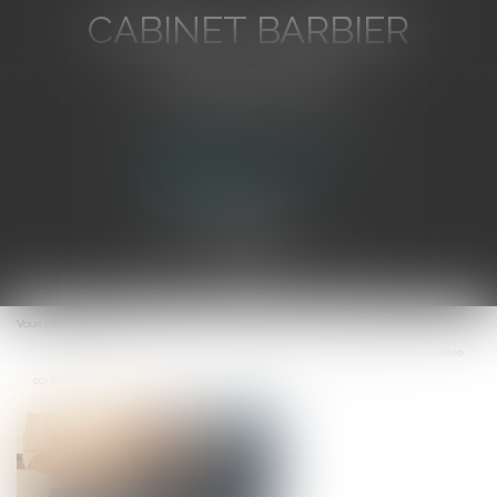
CABINET BARBIER
AVOCATS
Avocat au Barreau de Toulon
Ouvrir
le
Vous êtes ici :
Accueil
menu
Sur les motifs d’un revirement limité de jurisprudence en matière
contractuelle