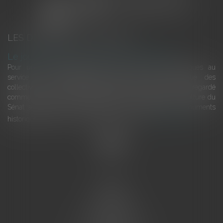
LES DERNIÈRES ACTUALITÉS
Le joug léger des monuments historiques
Pour une gestion patrimoniale des monuments historiques au
service du développement économique et touristique des
collectivités Le monument historique a longtemps été regardé
comme une charge. Le rapport que la commission de la culture du
Sénat a consacré, en juillet 2026, à la gestion des monuments
historiques invite à y voir aussi une ressour...
Lire la suite
Accueil
L'équipe
Eurojuris
Droit des affaires
Ventes aux enchères