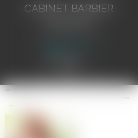
CABINET BARBIER
AVOCATS
Avocat au Barreau de Toulon
Ouvrir
le
Vous êtes ici :
Accueil
menu
Sur demande, le juge doit surseoir à statuer pour régulariser l’autorisation
environnementale