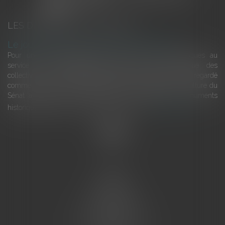
LES DERNIÈRES ACTUALITÉS
Le joug léger des monuments historiques
Pour une gestion patrimoniale des monuments historiques au
service du développement économique et touristique des
collectivités Le monument historique a longtemps été regardé
comme une charge. Le rapport que la commission de la culture du
Sénat a consacré, en juillet 2026, à la gestion des monuments
historiques invite à y voir aussi une ressour...
Lire la suite
Accueil
L'équipe
Eurojuris
Droit des affaires
Ventes aux enchères
Droit bancaire
Procédures civiles d'exécution