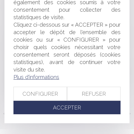
également des cookies soumis à votre
Le décret d’application relatif aux fonds de pérennité
est paru
consentement pour collecter des
Les modes d'acquisition des servitudes de passage
statistiques de visite.
Funérailles: qui décide de l'organisation en cas de
Cliquez ci-dessous sur « ACCEPTER » pour
désaccord ?
accepter le dépôt de l'ensemble des
Accident de la vie : l’indemnisation de l’assureur
cookies ou sur « CONFIGURER » pour
dépend des termes du contrat et des conclusions du
choisir quels cookies nécessitant votre
médecin. Que faire en cas de désaccord ?
consentement seront déposés (cookies
Assurance : le suicide de l’assuré ne constitue pas une
faute dolosive excluant la garantie
statistiques), avant de continuer votre
Un locataire peut-il reprocher à son bailleur une perte
visite du site.
de commercialité du local commercial loué pour obtenir
Plus d'informations
des dommages-intérêts ?
Pas d’irrégularité d’une décision ne respectant pas une
CONFIGURER
REFUSER
formalité impossible
ACCEPTER
<<
<
...
168
169
170
171
172
173
174
...
>
>>