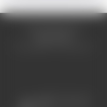
CABINET BARBIER AVOCATS
155 Avenue VAUBAN
83000 TOULON
Tél : 04 94 92 92 67 - Fax : 04 94 92 42 77