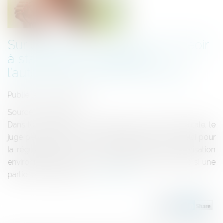
Sur demande, le juge doit surseoir
à statuer pour régulariser
l’autorisation environnementale
Publié le :
04/06/2020
Source :
www.efl.fr
Dans le contentieux de l’autorisation environnementale, le
juge peut toujours surseoir à statuer et fixer un délai pour
la régularisation des vices régularisables de l’autorisation
environnementale mais il n’est tenu de le faire que si une
partie le lui demande...
Lire la suite