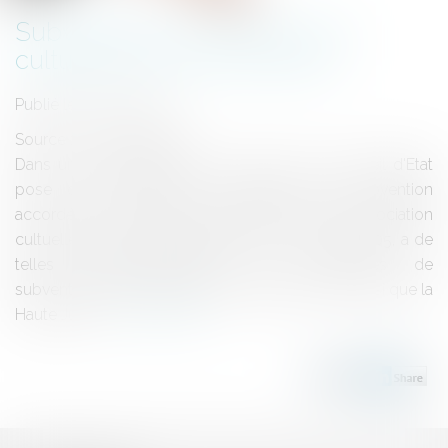
Subvention aux activités non
cultuelles d'une association
Publié le :
21/06/2012
Source :
www.eurojuris.fr
Dans une série d'arrêts du 4 mai 2012, le Conseil d'Etat
pose des conditions de légalité d'une subvention
accordée à une association qui, sans être une association
cultuelle au sens des dispositions de la loi de 1905, a de
telles activités.Interdiction aux collectivités de
subventionner les associations cultuelles C'est ainsi que la
Haute Jurid...
Lire la suite