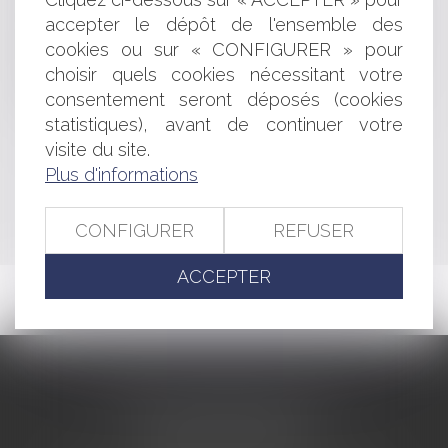
Contrat liant une personne privée occupant le domaine
accepter le dépôt de l'ensemble des
et celle gérant un stade
cookies ou sur « CONFIGURER » pour
Guide pratique: le licenciement abusif
choisir quels cookies nécessitant votre
Police spéciale du Préfet pour décider de fermer un
consentement seront déposés (cookies
restaurant
statistiques), avant de continuer votre
visite du site.
<<
<
...
381
382
383
384
385
386
387
...
>
Plus d'informations
>>
CONFIGURER
REFUSER
ACCEPTER
CABINET BARBIER AVOCATS
155 Avenue VAUBAN