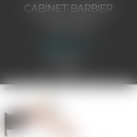
CABINET BARBIER
AVOCATS
Avocat au Barreau de Toulon
Ouvrir
le
Vous êtes ici :
Accueil
Subvention aux activités non cultuelles d'une association
menu