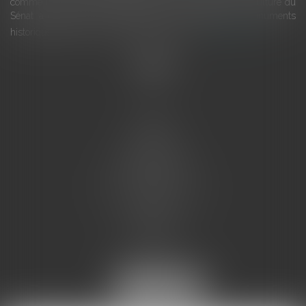
comme une charge. Le rapport que la commission de la culture du
Sénat a consacré, en juillet 2026, à la gestion des monuments
historiques invite à y voir aussi une ressour...
Lire la suite
Accueil
L'équipe
Eurojuris
Droit des affaires
Ventes aux enchères
Droit bancaire
Procédures civiles d'exécution
Honoraires
Contact
Assistantes juridiques
Actus
Articles