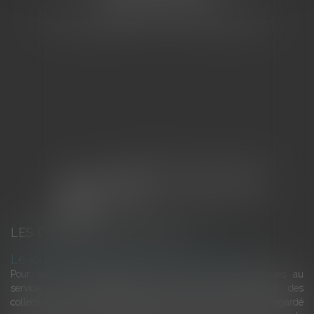
83000 TOULON
Tél : 04 94 92 92 67 - Fax : 04 94 92 42 77
LES DERNIÈRES ACTUALITÉS
Le joug léger des monuments historiques
Pour une gestion patrimoniale des monuments historiques au
service du développement économique et touristique des
collectivités Le monument historique a longtemps été regardé