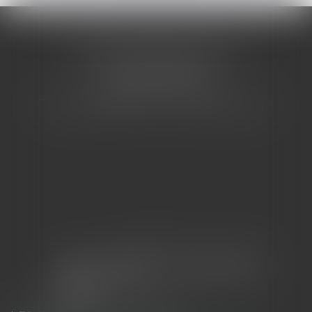
CABINET BARBIER AVOCATS
155 Avenue VAUBAN
83000 TOULON
Tél : 04 94 92 92 67 - Fax : 04 94 92 42 77