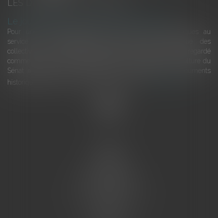
LES DERNIÈRES ACTUALITÉS
Le joug léger des monuments historiques
Pour une gestion patrimoniale des monuments historiques au
service du développement économique et touristique des
collectivités Le monument historique a longtemps été regardé
comme une charge. Le rapport que la commission de la culture du
Sénat a consacré, en juillet 2026, à la gestion des monuments
historiques invite à y voir aussi une ressour...
Lire la suite
Accueil
L'équipe
Eurojuris
Droit des affaires
Ventes aux enchères
Droit bancaire
Procédures civiles d'exécution
Honoraires
Contact