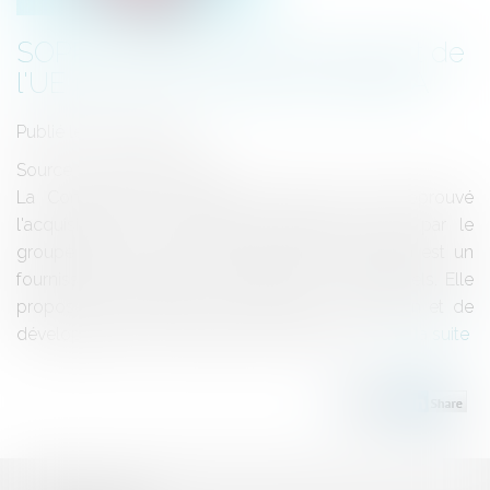
SOPRA STERIA reçoit le feu vert de
l'UE pour son rachat de ORDINA
Publié le :
13/07/2023
Source :
www.fusacq.com
La Commission européenne annonce avoir approuvé
l'acquisition de la société hollandaise Ordina par le
groupe français Sopra Steria Group (SSG).Ordina est un
fournisseur de services numériques et de logiciels. Elle
propose des services de conseil, de conception et de
développement informatiques au Benelux...
Lire la suite