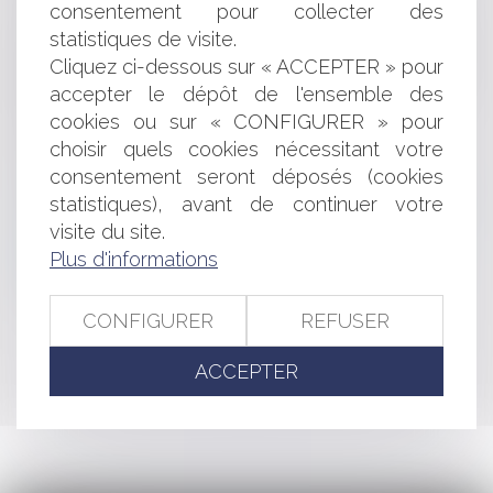
cassation persiste et signe !
consentement pour collecter des
Garantie autonome et recours du donneur d’ordre :
statistiques de visite.
peu importe le remboursement préalable du garant après
Cliquez ci-dessous sur « ACCEPTER » pour
paiement !
accepter le dépôt de l'ensemble des
Piscine privée : quelle est l'étendue des obligations
cookies ou sur « CONFIGURER » pour
des propriétaires en termes de sécurité ?
choisir quels cookies nécessitant votre
Du monopole du liquidateur judiciaire
consentement seront déposés (cookies
Responsabilité du syndicat des copropriétaires en
matière de rupture brutale des relations commerciales
statistiques), avant de continuer votre
SOPRA STERIA reçoit le feu vert de l'UE pour son
visite du site.
rachat de ORDINA
Plus d'informations
Bail commercial : force majeure et loyers covid-19
Précisions sur la caractérisation d’un abus d’égalité
CONFIGURER
REFUSER
ACCEPTER
<<
<
...
89
90
91
92
93
94
95
...
>
>>