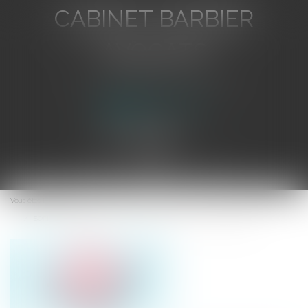
CABINET BARBIER
AVOCATS
Avocat au Barreau de Toulon
Ouvrir
le
Vous êtes ici :
Accueil
menu
SOPRA STERIA reçoit le feu vert de l'UE pour son rachat de ORDINA