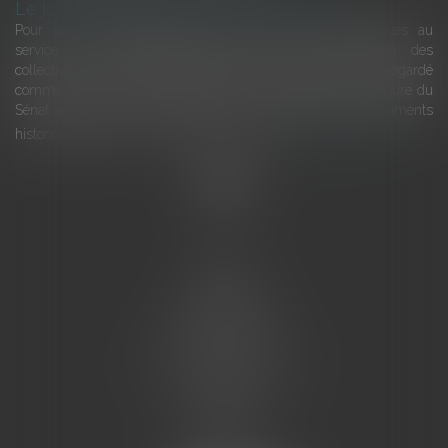
Le joug léger des monuments historiques
Pour une gestion patrimoniale des monuments historiques au
service du développement économique et touristique des
collectivités Le monument historique a longtemps été regardé
comme une charge. Le rapport que la commission de la culture du
Sénat a consacré, en juillet 2026, à la gestion des monuments
historiques invite à y voir aussi une ressour...
Lire la suite
Accueil
L'équipe
Eurojuris
Droit des affaires
Ventes aux enchères
Droit bancaire
Procédures civiles d'exécution
Honoraires
Contact
Assistantes juridiques
Actus