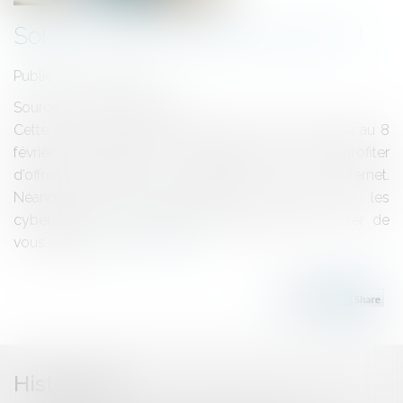
Soldes : ne vous faites pas avoir !
Publié le :
21/01/2022
Source :
www.isere.gouv.fr
Cette année, les soldes d’hiver ont lieu du 12 janvier au 8
février 2022. Durant 4 semaines,vous pourrez profiter
d’offres attrayantes en boutique et sur internet.
Néanmoins, c’est également la période où les
cybercriminels redoublent d’ingéniosité pour tenter de
vous arnaquer.
Lire la suite
Historique