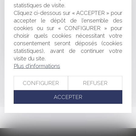
les entreprises, les mesures prévues
statistiques de visite.
Tenue des assemblées générales et des organes
Cliquez ci-dessous sur « ACCEPTER » pour
collégiaux en 2022 : les règles devraient être adaptées
accepter le dépôt de l'ensemble des
Publication de la carte des aides à finalité régionale
cookies ou sur « CONFIGURER » pour
2022 2027
choisir quels cookies nécessitant votre
Dépôt tardif d'une déclaration de succession : quelle
consentement seront déposés (cookies
responsabilité pour le notaire ?
statistiques), avant de continuer votre
Se porter caution : la mention manuscrite est de retour
Soldes : ne vous faites pas avoir !
visite du site.
Plus d'informations
<<
<
...
128
129
130
131
132
133
134
...
>
CONFIGURER
REFUSER
>>
ACCEPTER