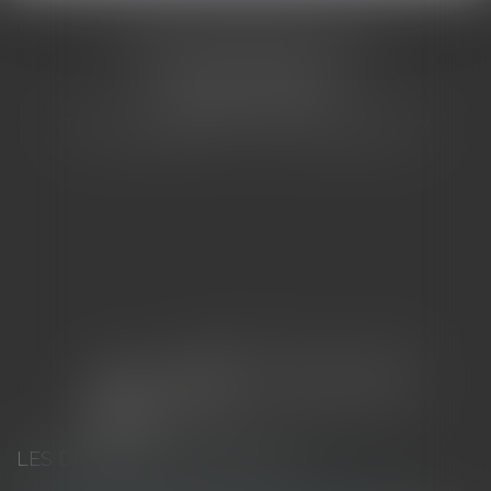
CABINET BARBIER AVOCATS
155 Avenue VAUBAN
83000 TOULON
Tél : 04 94 92 92 67 - Fax : 04 94 92 42 77
LES DERNIÈRES ACTUALITÉS