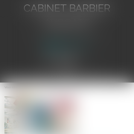
CABINET BARBIER
AVOCATS
Avocat au Barreau de Toulon
Ouvrir
le
Vous êtes ici :
Accueil
Soldes : ne vous faites pas avoir !
menu