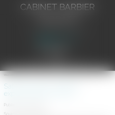
CABINET BARBIER
AVOCATS
Avocat au Barreau de Toulon
Ouvrir
le
Vous êtes ici :
Accueil
Salle de shoot : première expérimentation à Paris
menu
Salle de shoot : première
expérimentation à Paris
Publié le :
05/02/2013
Source :
www.eurojuris.fr