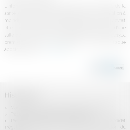
L'information n'a pas été confirmée par le Ministère de la
santé, cependant une première salle de consommation à
moindre risque autrement appelée "salle de shoot" devrait
être ouverte à Paris à titre expérimental.Ouverture d'une
salle de consommation à moindre risque courant 2013La
première salle de consommation à moindre risque
appelée péjorati...
Lire la suite
Historique
Mariage pour tous: la fin du débat à l'Assemblée?
Traçabilité : hippophagiques malgré eux...
Pas d'indemnisation du manque à gagner du candidat
irrégulièrement évincé en l'absence de conclusion du