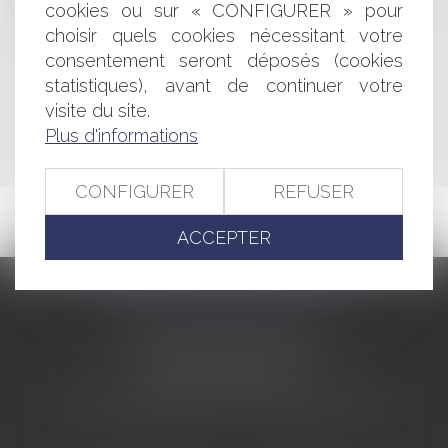
Un assainissement peut-il être installé en zone
cookies ou sur « CONFIGURER » pour
constructible?
choisir quels cookies nécessitant votre
consentement seront déposés (cookies
statistiques), avant de continuer votre
<<
<
...
362
363
364
365
366
367
368
...
>
visite du site.
Plus d'informations
>>
CONFIGURER
REFUSER
ACCEPTER
CABINET BARBIER AVOCATS
155 Avenue VAUBAN
83000 TOULON
Tél : 04 94 92 92 67 - Fax : 04 94 92 42 77