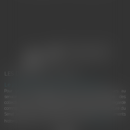
LES DERNIÈRES ACTUALITÉS
Le joug léger des monuments historiques
Pour une gestion patrimoniale des monuments historiques au
service du développement économique et touristique des
collectivités Le monument historique a longtemps été regardé
comme une charge. Le rapport que la commission de la culture du
Sénat a consacré, en juillet 2026, à la gestion des monuments
historiques invite à y voir aussi une ressour...
Lire la suite