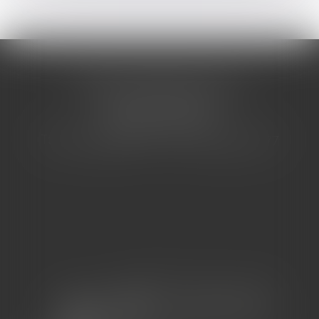
CABINET BARBIER AVOCATS
155 Avenue VAUBAN
83000 TOULON
Tél : 04 94 92 92 67 - Fax : 04 94 92 42 77