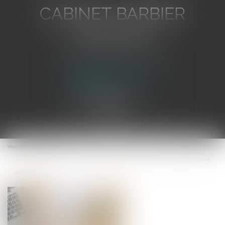
CABINET BARBIER
AVOCATS
Avocat au Barreau de Toulon
Ouvrir
le
Vous êtes ici :
Accueil
menu
La saisie d’un bien commun est impossible sur la base d’un cautionnement
unilatéral