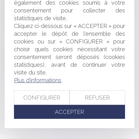
également des cookies soumis à votre
La clause d’indemnité de résiliation est d’interprétation
stricte même en cas de procédure collective
consentement pour collecter des
Délit de contrefaçon : pas de double réparation au titre
statistiques de visite.
des responsabilités
Cliquez ci-dessous sur « ACCEPTER » pour
Comment fonctionne la délégation de pouvoir?
accepter le dépôt de l'ensemble des
La réforme du droit des sûretés est lancée
cookies ou sur « CONFIGURER » pour
Contentieux photovoltaïque et compétence du
choisir quels cookies nécessitant votre
tribunal
consentement seront déposés (cookies
Action contre un associé de société en nom collectif
en liquidation judiciaire : tribunal compétent
statistiques), avant de continuer votre
Affaire Tapie (7) : La parole à Bernard Tapie
visite du site.
Le coup d'accordéon dans le pacte d'actionnaire ne
Plus d'informations
met pas en échec la clause de non-dilution
CONFIGURER
REFUSER
<<
<
...
198
199
200
201
202
203
204
...
>
ACCEPTER
>>