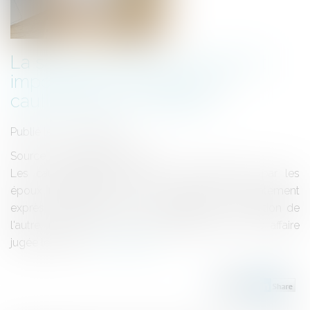
La saisie d’un bien commun est
impossible sur la base d’un
cautionnement unilatéral
Publié le :
06/08/2019
Source :
www.agefiactifs.com
Les cautionnements souscrits unilatéralement par les
époux n'établissent pas à eux seuls le consentement
exprès de chacun d'eux à l'engagement de caution de
l'autre, rappelle la Cour de cassation dans une affaire
jugée le 13 juin...
Lire la suite