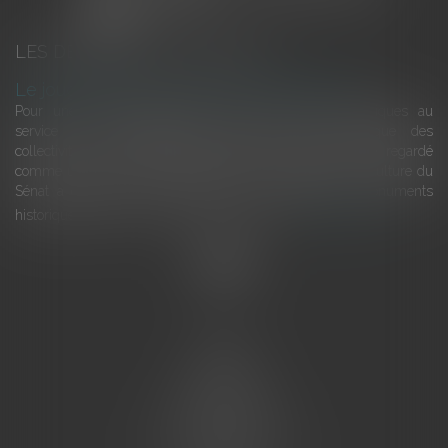
LES DERNIÈRES ACTUALITÉS
Le joug léger des monuments historiques
Pour une gestion patrimoniale des monuments historiques au
service du développement économique et touristique des
collectivités Le monument historique a longtemps été regardé
comme une charge. Le rapport que la commission de la culture du
Sénat a consacré, en juillet 2026, à la gestion des monuments
historiques invite à y voir aussi une ressour...
Lire la suite
Accueil
L'équipe
Eurojuris
Droit des affaires
Ventes aux enchères
Droit bancaire
Procédures civiles d'exécution