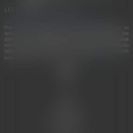
LES DERNIÈRES ACTUALITÉS
Le joug léger des monuments historiques
Pour une gestion patrimoniale des monuments historiques au
service du développement économique et touristique des
collectivités Le monument historique a longtemps été regardé
comme une charge. Le rapport que la commission de la culture du
Sénat a consacré, en juillet 2026, à la gestion des monuments
historiques invite à y voir aussi une ressour...
Lire la suite
Accueil
L'équipe
Eurojuris
Droit des affaires
Ventes aux enchères
Droit bancaire
Procédures civiles d'exécution
Honoraires