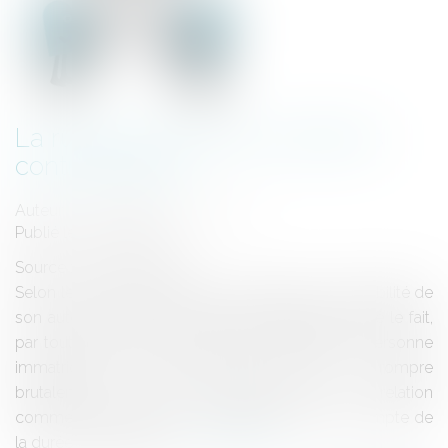
La rupture brutale des relations
contractuelles
Auteur : GAUCHER-PIOLA Alexis
Publié le :
31/08/2020
Source :
www.eurojuris.fr
Selon le code de commerce, engage la responsabilité de
son auteur et l'oblige à réparer le préjudice causé le fait,
par tout producteur, commerçant, industriel ou personne
immatriculée au répertoire des métiers de rompre
brutalement, même partiellement, une relation
commerciale établie, sans préavis écrit tenant compte de
la durée de la relation...
Lire la suite