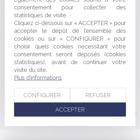
à davantage d’entreprises
consentement pour collecter des
La société à mission : un fonctionnement spécifique
statistiques de visite.
Saisie-attribution : le caractère exécutoire et la
Cliquez ci-dessous sur « ACCEPTER » pour
signification de l’acte
accepter le dépôt de l'ensemble des
Le gel des avoirs bancaires ne constitue pas un cas de
force majeure
cookies ou sur « CONFIGURER » pour
Entreprises en difficulté : l'Etat doit faire plus pour les
choisir quels cookies nécessitant votre
salariés selon la Cour des comptes
consentement seront déposés (cookies
L’Autorité de la concurrence sanctionne un cartel dans
statistiques), avant de continuer votre
le secteur du jambon et de la charcuterie
visite du site.
Faculté de rétractation et poursuite de l’exécution
Plus d'informations
contractuelle
La plainte disciplinaire contre un médecin doit être
signée par son auteur
CONFIGURER
REFUSER
ACCEPTER
<<
<
...
163
164
165
166
167
168
169
...
>
>>