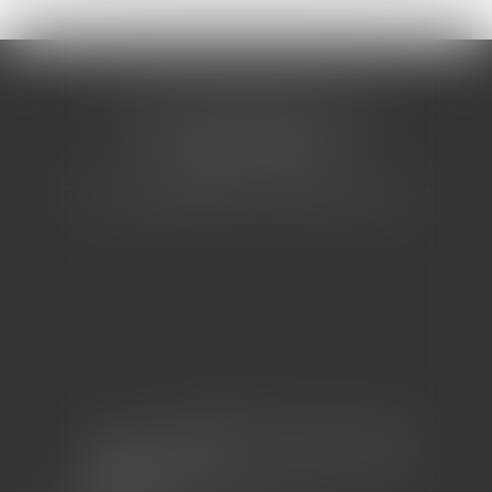
CABINET BARBIER AVOCATS
155 Avenue VAUBAN
83000 TOULON
Tél : 04 94 92 92 67 - Fax : 04 94 92 42 77