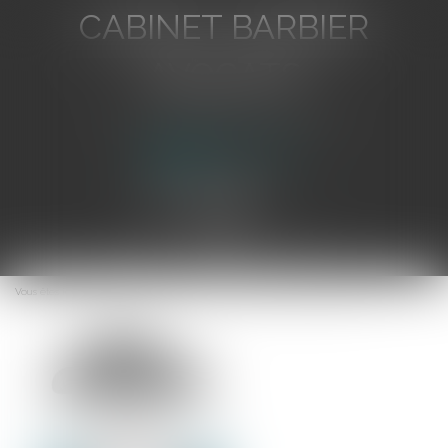
CABINET BARBIER
AVOCATS
Avocat au Barreau de Toulon
Ouvrir
le
Vous êtes ici :
Accueil
La rupture brutale des relations contractuelles
menu