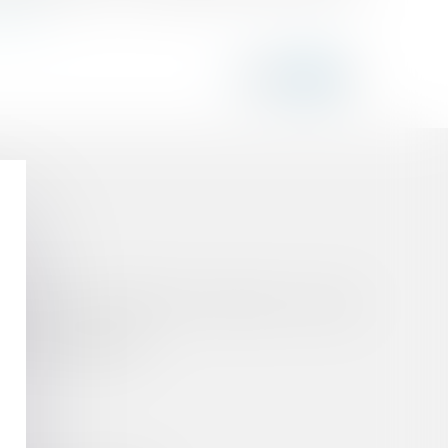
a suite
oire de responsabilité du constructeur, y compris
entions obligatoires