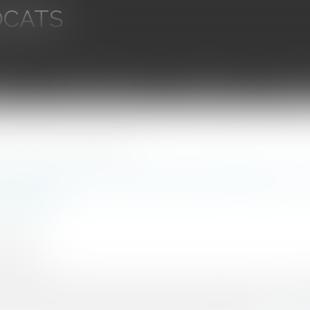
OCATS
aires
Ventes aux enchères
Droit bancaire
Procédur
 importe la forme de la société absorbée
 pénal en cas de fusion-absorption : p
absorbée
y Clément
0/2024
rojuris.fr
 mai 2024, n°23-83180 1. Par un arrêt du 17 avril 2023, la Co
15 et 10] ainsi que leur gérant pour diverses infractions au droit