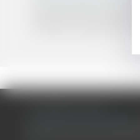
Procédure de conciliation : précisions sur l’éten
Enlèvement international d’enfant : l’enfant pe
Google AdSense : le Tribunal de l’UE annule l’a
Insaisissabilité de la résidence principale : jusq
Clôture d’un compte courant garanti par un cau
LES DERNIÈRES ACTUALITÉS
Le joug léger des monuments historiques
Pour une gestion patrimoniale des monuments historique
collectivités Le monument historique a longtemps été r
culture du Sénat a consacré, en juillet 2026, à la gestion 