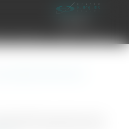
es civiles d'exécution
Honoraires
Contact
eu importe la forme de la
ur d’Appel de MONTPELLIER a condamné deux sociétés
 de l’urbanisme. La matérialité des infractions avait