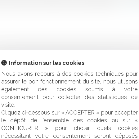
 par le Tribunal correctionnel, saisi par le Ministère pu...
Lire l
Information sur les cookies
 et l'amende de 2,4 milliards d'euros confirmés
Nous avons recours à des cookies techniques pour
ant : quid du sort de la caution ?
eprise DISTRAL
assurer le bon fonctionnement du site, nous utilisons
ligations du promettant ... la rigueur des principes
également des cookies soumis à votre
gatoire dommages ouvrage ne constitue pas une cause exonérat
consentement pour collecter des statistiques de
visite.
ment pour cause de nullité du bon de commande : rappel des m
Cliquez ci-dessous sur « ACCEPTER » pour accepter
la réticence dolosive
le dépôt de l'ensemble des cookies ou sur «
quivoque du maitre de l'ouvrage de recevoir l'ouvrage
CONFIGURER » pour choisir quels cookies
est pas un évènement constitutif de la force majeure
peu importe la forme de la société absorbée
nécessitant votre consentement seront déposés