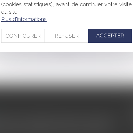
due de la confidentialité
(cookies statistiques), avant de continuer votre visite
ut exceptionnellement retourner dans un autre État que celui de 
du site.
mende de 1,49 milliard d’euros
Plus d'informations
u’à quand est-elle applicable ?
tionnement : revirement de la cour de cassation
ACCEPTER
CONFIGURER
REFUSER
<<
<
...
49
50
51
52
53
54
55
...
>
>>
s au service du développement économique et touristique des
egardé comme une charge. Le rapport que la commission de la
des monuments historiques invite à y voir aussi une ressour...