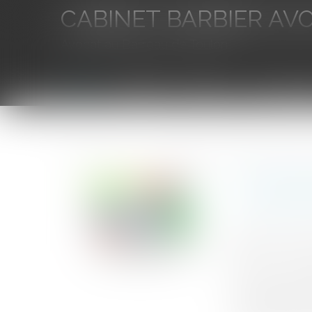
CABINET BARBIER AV
Avocat au Barreau de Toulon
Accueil
L'équipe
Eurojuris
Droit des aff
Vous êtes ici :
Accueil
Le risque pénal en cas de fusion-absorption : peu
Le risque
société 
Auteur : Launa
Publié le :
01/1
Source :
www.eu
cass. crim., 22
[les sociétés n°