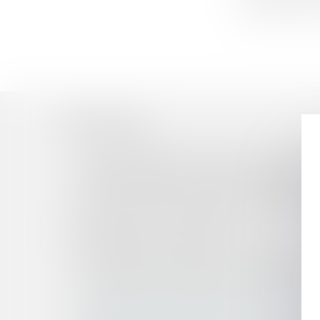
déjà été retenue
Historique
Google Shopping : l'abus de position dominante
Liquidation judiciaire et clôture de compte cour
Le Groupe JANNEAU fait l’acquisition de l’entr
Promesse de vente, conditions suspensives et ob
Le défaut de souscription de l'assurance obli
au titre des préjudices immatériels
Annulation du contrat de vente hors établisse
Cession de parts sociales et caractérisation de 
La réception tacite implique une volonté non é
La modification de la trajectoire d’un skieur n’
Le risque pénal en cas de fusion-absorption : 