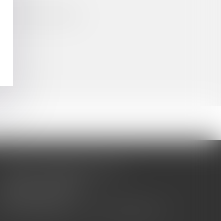
sa résidence habituelle
CABINET BARBIER AVOCATS
155 Avenue VAUBAN
83000 TOULON
Tél : 04 94 92 92 67 - Fax : 04 94 92 42 77