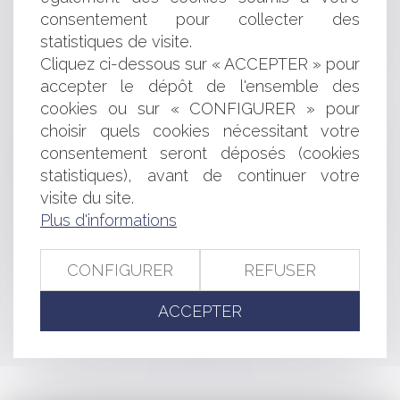
découverte du vice par l’acheteur, et non par le vendeur
consentement pour collecter des
Que peut faire une commune des parcelles
statistiques de visite.
abandonnées sur sa commune ?
Cliquez ci-dessous sur « ACCEPTER » pour
Annulation de la stratégie régionale de gestion
intégrée du trait de côte Occitanie
accepter le dépôt de l'ensemble des
ZAN et recul du trait de côte
cookies ou sur « CONFIGURER » pour
L’intégration de voies privées ouvertes à la circulation
choisir quels cookies nécessitant votre
publique dans le domaine public routier
consentement seront déposés (cookies
Bail commercial : non-respect des délais et acquisition
statistiques), avant de continuer votre
de la clause résolutoire
visite du site.
Google Shopping : l'abus de position dominante et
Plus d'informations
l'amende de 2,4 milliards d'euros confirmés
Liquidation judiciaire et clôture de compte courant :
quid du sort de la caution ?
CONFIGURER
REFUSER
ACCEPTER
<<
<
...
48
49
50
51
52
53
54
...
>
>>