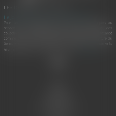
LES DERNIÈRES ACTUALITÉS
Le joug léger des monuments historiques
Pour une gestion patrimoniale des monuments historiques au
service du développement économique et touristique des
collectivités Le monument historique a longtemps été regardé
comme une charge. Le rapport que la commission de la culture du
Sénat a consacré, en juillet 2026, à la gestion des monuments
historiques invite à y voir aussi une ressour...
Lire la suite
Accueil
L'équipe
Eurojuris
Droit des affaires
Ventes aux enchères
Droit bancaire
Procédures civiles d'exécution
Honoraires