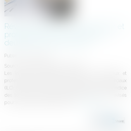
Révision des baux commerciaux et
professionnels : les indices au
deuxième trimestre 2024
Publié le :
09/10/2024
Source :
entreprendre.service-public.fr
Les indices de référence des baux commerciaux et
professionnels que sont l'indice des loyers commerciaux
(ILC), l'indice du coût de la construction (ICC) et l'indice
des loyers des activités tertiaires (ILAT) ont été révisés
pour le deuxième trimestre 2024...
Lire la suite