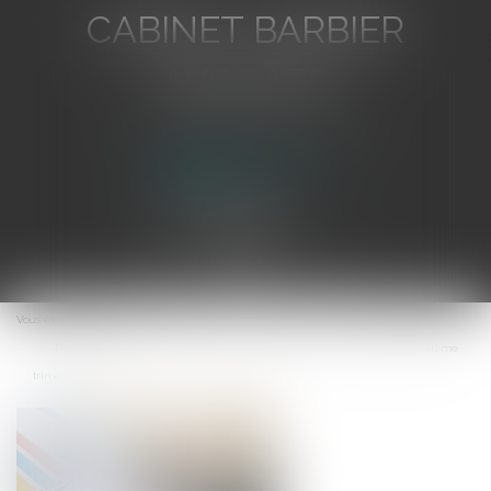
CABINET BARBIER
AVOCATS
Avocat au Barreau de Toulon
Ouvrir
le
Vous êtes ici :
Accueil
menu
Révision des baux commerciaux et professionnels : les indices au deuxième
trimestre 2024