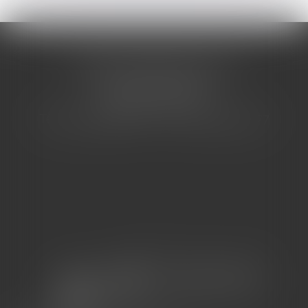
CABINET BARBIER AVOCATS
155 Avenue VAUBAN
83000 TOULON
Tél : 04 94 92 92 67 - Fax : 04 94 92 42 77