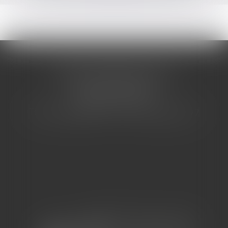
CABINET BARBIER AVOCATS
155 Avenue VAUBAN
83000 TOULON
Tél : 04 94 92 92 67 - Fax : 04 94 92 42 77