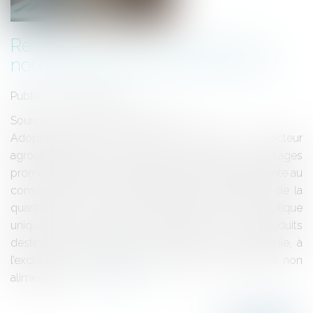
Revente à perte, amendes : les
nouveautés de la loi n°2025-337 !
Publié le :
02/05/2025
Source :
www.lemag-juridique.com
Adoptée dans le but de soutenir le secteur
agroalimentaire, cette nouvelle loi autorise des avantages
promotionnels pouvant atteindre 40 % du prix de vente au
consommateur, ou une augmentation équivalente de la
quantité de produit offert. Cette mesure s’applique
uniquement aux denrées alimentaires et aux produits
destinés à l’alimentation des animaux de compagnie, à
l’exclusion des produits de grande consommation non
alimentaires...
Lire la suite