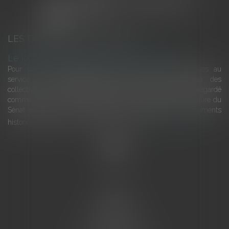
LES DERNIÈRES ACTUALITÉS
Le joug léger des monuments historiques
Pour une gestion patrimoniale des monuments historiques au
service du développement économique et touristique des
collectivités Le monument historique a longtemps été regardé
comme une charge. Le rapport que la commission de la culture du
Sénat a consacré, en juillet 2026, à la gestion des monuments
historiques invite à y voir aussi une ressour...
Lire la suite
Accueil
L'équipe
Eurojuris
Droit des affaires
Ventes aux enchères