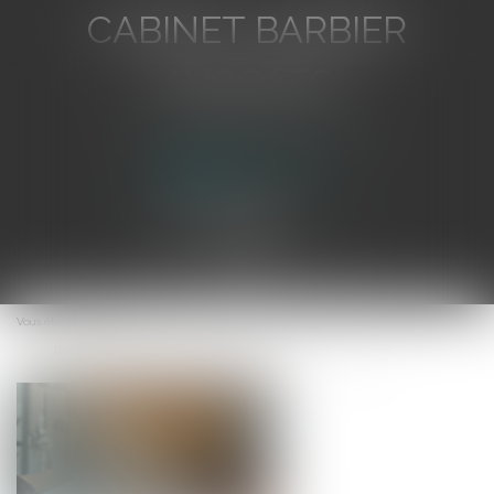
CABINET BARBIER
AVOCATS
Avocat au Barreau de Toulon
Ouvrir
le
Vous êtes ici :
Accueil
menu
Revente à perte, amendes : les nouveautés de la loi n°2025-337 !