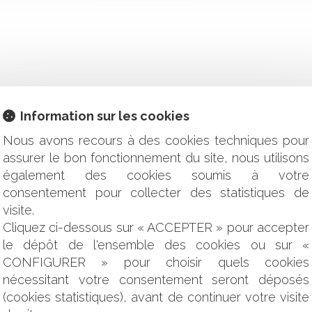
 la RATP
Information sur les cookies
Nous avons recours à des cookies techniques pour
assurer le bon fonctionnement du site, nous utilisons
atoire sur des véhicules
également des cookies soumis à votre
ts du Conseil d'Etat
 par voie de QPC
consentement pour collecter des statistiques de
viles d’exécution
visite.
nuelle des charges
Cliquez ci-dessous sur « ACCEPTER » pour accepter
tenue sur salaire
le dépôt de l'ensemble des cookies ou sur «
es relatives aux clauses de non-concurrence
CONFIGURER » pour choisir quels cookies
l
nécessitant votre consentement seront déposés
: TF1 perd contre YouTube
(cookies statistiques), avant de continuer votre visite
ts