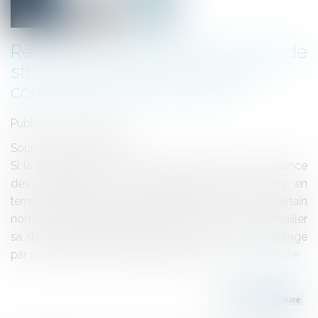
Réussir un projet de M&A demande
structuration amont et prise en
compte de l’extra-financier
Publié le :
27/06/2024
Source :
www.forbes.fr
Si la dynamique du marché joue en faveur d’une relance
des opérations de fusion-acquisition, leur succès en
termes de création de valeur demande d’éviter un certain
nombre d’écueils persistants. Faire un check-up, travailler
sa structuration opérationnelle et miser sur le copilotage
par un « have-it-done » aident à les éviter...
Lire la suite