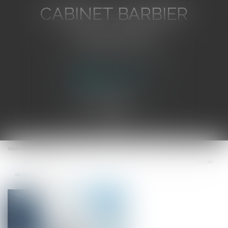
CABINET BARBIER
AVOCATS
Avocat au Barreau de Toulon
Ouvrir
le
Vous êtes ici :
Accueil
menu
Réussir un projet de M&A demande structuration amont et prise en compte
de l’extra-financier