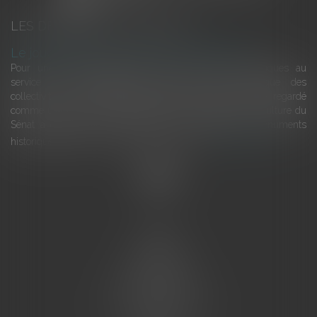
LES DERNIÈRES ACTUALITÉS
Le joug léger des monuments historiques
Pour une gestion patrimoniale des monuments historiques au
service du développement économique et touristique des
collectivités Le monument historique a longtemps été regardé
comme une charge. Le rapport que la commission de la culture du
Sénat a consacré, en juillet 2026, à la gestion des monuments
historiques invite à y voir aussi une ressour...
Lire la suite
Accueil
L'équipe
Eurojuris
Droit des affaires
Ventes aux enchères
Droit bancaire
Procédures civiles d'exécution
Honoraires