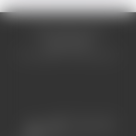
CABINET BARBIER AVOCATS
155 Avenue VAUBAN
83000 TOULON
Tél : 04 94 92 92 67 - Fax : 04 94 92 42 77