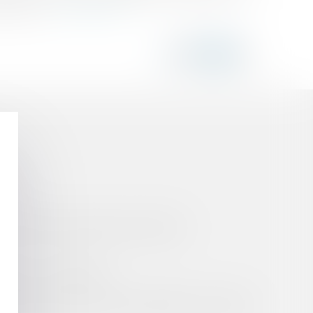
 société,...
Lire la suite
rs ?
micide routier et de blessures routières
ende - Actu-Juridique
vision risque-t-elle d’être requalifiée en donation