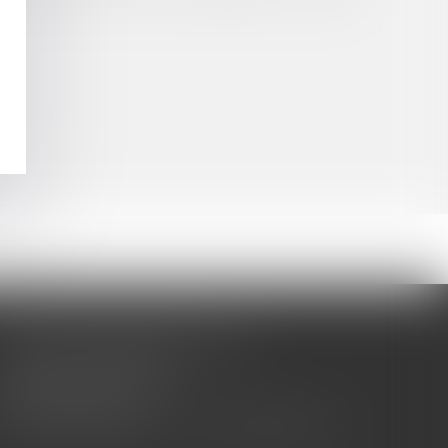
CABINET BARBIER AVOCATS
155 Avenue VAUBAN
83000 TOULON
Tél : 04 94 92 92 67 - Fax : 04 94 92 42 77