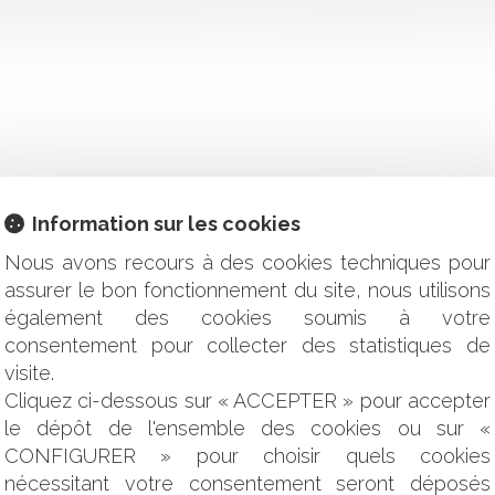
cadre d’une opération de cession de titres détenus au sein d’une
Information sur les cookies
me la souplesse de la preuve de l’usage sérieux
Nous avons recours à des cookies techniques pour
s loyers
en sécurité suspend le bail commercial ou le paiement des loye
assurer le bon fonctionnement du site, nous utilisons
le est la portée du devoir de conseil et de prudence ?
également des cookies soumis à votre
res constructifs
consentement pour collecter des statistiques de
rce la lutte contre la violence routière en créant les délits d’ho
visite.
 PayPal et Y Combinator
Cliquez ci-dessous sur « ACCEPTER » pour accepter
tie RC décennale
le dépôt de l'ensemble des cookies ou sur «
domaine de la publicité en ligne : 2,95 milliards d'euros d'am
CONFIGURER » pour choisir quels cookies
 à la date d’ouverture de la procédure !
és à la fois des biens en pleine propriété et des biens en indi
nécessitant votre consentement seront déposés