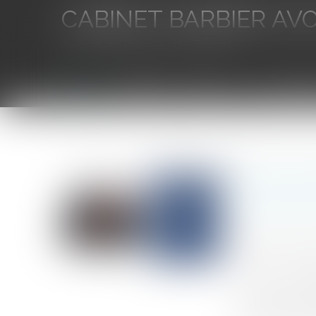
CABINET BARBIER AV
Avocat au Barreau de Toulon
Accueil
L'équipe
Eurojuris
Droit des aff
Vous êtes ici :
Accueil
Responsabilité de l’avocat conseil fiscal : quelle 
Responsab
conseil e
Auteur : DE JE
Publié le :
30/0
Source :
www.eu
La Cour de cas
prudence incomb