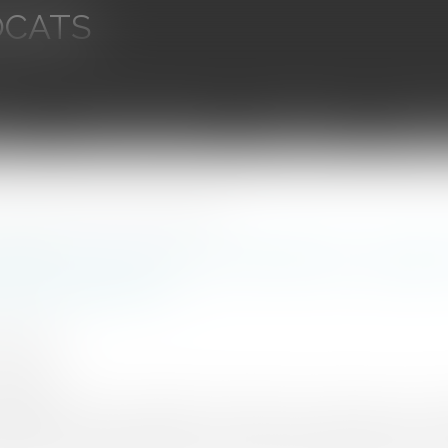
OCATS
aires
Ventes aux enchères
Droit bancaire
Procédur
est la portée du devoir de conseil et de prudence ?
ilité de l’avocat conseil fiscal : quell
t de prudence ?
SUS Joana
9/2025
rojuris.fr
sation a, par une décision en date du 25 juin 2025 (n° 23-1
ant à l’avocat à l’égard de son client. Les faits étaient les s