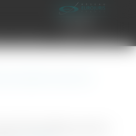
es civiles d'exécution
Honoraires
Contact
e est la portée du devoir de
6.629), rappelé les obligations de conseil et de
uivants : Un avocat fiscaliste avait préconisé à son