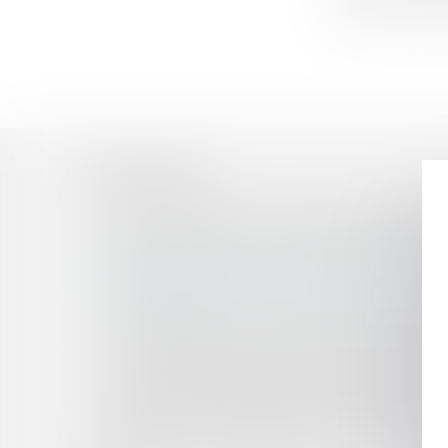
client, dans le 
Historique
Ferrari TESTAROSSA : le Tribunal de l’UE réaffir
Bail commercial et suspension du paiement de
Bail commercial : Est-ce que l’arrêté de mise 
Responsabilité de l’avocat conseil fiscal : quel
Responsabilité du maître de l’ouvrage et désord
Les apports de la loi du 9 juillet 2025 qui renfo
La fintech Finary lève 25 millions d’euros avec
Preuve de l’imputabilité du dommage et garan
Abus de position dominante par Google dans le 
L’éligibilité à la liquidation judiciaire s’apprécie
Une donation-partage attribuant à trois gratifi