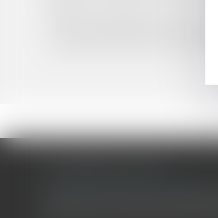
simple ?
La portée de l’engagement de la caution - La f
Fuites d’eau et responsabilité : la Cour de cas
Emprunts -Crédits à la consommation : les règ
La garantie des salaires (AGS) en cas de faillite
LES DERNIÈRES ACTUALITÉS
Le joug léger des monuments historiques
Pour une gestion patrimoniale des monuments historique
collectivités Le monument historique a longtemps été r
culture du Sénat a consacré, en juillet 2026, à la gestion 