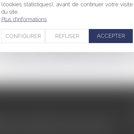
(cookies statistiques), avant de continuer votre visite
inance pour tous
du site.
sation tranche entre ouvrage public et contrat d’abonnement
Plus d'informations
les évoluent pour prévenir le surendettement
s transnationales
ACCEPTER
CONFIGURER
REFUSER
<<
<
...
12
13
14
15
16
17
18
...
>
>>
s au service du développement économique et touristique des
egardé comme une charge. Le rapport que la commission de la
des monuments historiques invite à y voir aussi une ressour...