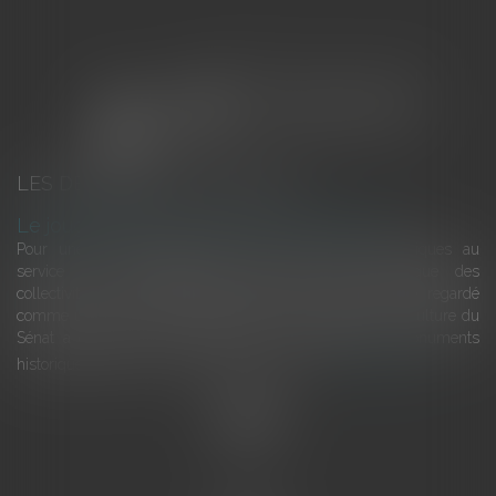
LES DERNIÈRES ACTUALITÉS
Le joug léger des monuments historiques
Pour une gestion patrimoniale des monuments historiques au
service du développement économique et touristique des
collectivités Le monument historique a longtemps été regardé
comme une charge. Le rapport que la commission de la culture du
Sénat a consacré, en juillet 2026, à la gestion des monuments
historiques invite à y voir aussi une ressour...
Lire la suite