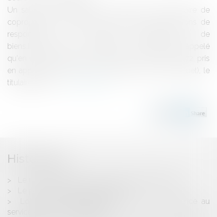
Un salarié a été engagé en qualité de gestionnaire de
copropriété; il exerçait en dernier lieu les fonctions de
responsable du cabinet d'administration de
biens.Licenciement justifiéAyant exactement rappelé
qu'en vertu de l'article 72 du décret du 20 juillet 1972, pris
en application de la loi du 2 janvier 1970 (loi Hoguet), le
titulaire de la c...
Lire la suite
Historique
Le nouveau régime des heure supplémentaires
Le paiement d'une commission
Loi pour le développement de la concurrence au
service des consommateurs