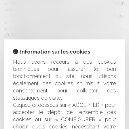
Revirement de jurisprudence en matière de résiliation
de bail
Nullité d'un testament rédigé sous l'influence d'un tiers
DPU et droit de préemption de la SAFER
Nature des procès verbaux d'infraction aux règles
d'urbanisme
Le partage d'un bien donné
De l'expertise judiciaire en matière de transsexualisme
Information sur les cookies
La requalification juridique du prêt à usage en bail à
ferme
Nous avons recours à des cookies
Procès de l'Erika: Total condamné pour atteinte à
techniques pour assurer le bon
l'environnement
fonctionnement du site, nous utilisons
Abandon de la quote-part d’un bien immobilier
également des cookies soumis à votre
Responsabilité du directeur d'agence
consentement pour collecter des
Le juge n'est pas tenu de relever d'office un moyen de
statistiques de visite.
droit
Cliquez ci-dessous sur « ACCEPTER » pour
Décret relatif à la langue des déclarations et des
dépôts au RCS
accepter le dépôt de l'ensemble des
cookies ou sur « CONFIGURER » pour
choisir quels cookies nécessitant votre