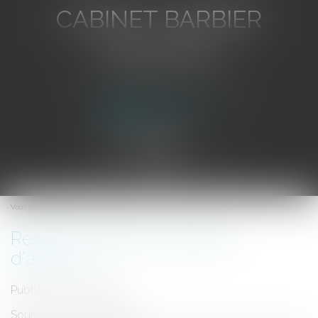
CABINET BARBIER
AVOCATS
Avocat au Barreau de Toulon
Ouvrir
le
Vous êtes ici :
Accueil
Responsabilité du directeur d'agence
menu
Responsabilité du directeur
d'agence
Publié le :
15/01/2008
Source :
www.eurojuris.fr