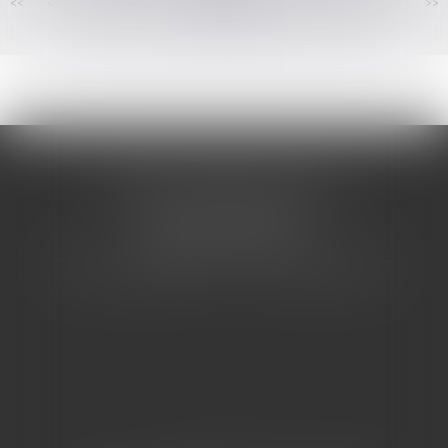
<<
<
...
154
155
156
157
158
159
160
...
>
>>
CABINET BARBIER AVOCATS
155 Avenue VAUBAN
83000 TOULON
Tél : 04 94 92 92 67 - Fax : 04 94 92 42 77