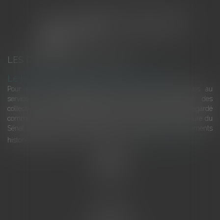
LES DERNIÈRES ACTUALITÉS
Le joug léger des monuments historiques
Pour une gestion patrimoniale des monuments historiques au
service du développement économique et touristique des
collectivités Le monument historique a longtemps été regardé
comme une charge. Le rapport que la commission de la culture du
Sénat a consacré, en juillet 2026, à la gestion des monuments
historiques invite à y voir aussi une ressour...
Lire la suite
Accueil
L'équipe
Eurojuris