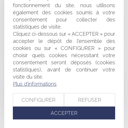
jurisprudence figée, pas même un consommateur
fonctionnement du site, nous utilisons
Quels documents légaux pour le commerce
également des cookies soumis à votre
international ?
consentement pour collecter des
De nouveaux pouvoirs prochainement attribués à la
statistiques de visite.
DGCCRF pour lutter contre la fraude en ligne
Cliquez ci-dessous sur « ACCEPTER » pour
Procédure de conciliation : les poursuites des
accepter le dépôt de l'ensemble des
créanciers peuvent être bloquées
Crise sanitaire et prêt de main d'oeuvre : quelles sont
cookies ou sur « CONFIGURER » pour
les conditions ?
choisir quels cookies nécessitant votre
Promesse de vente : un formalisme de protection
consentement seront déposés (cookies
Conséquence de la nullité d’un contrat d’intégration
statistiques), avant de continuer votre
Le Tour d’échelle, ou comment pénétrer chez son
visite du site.
voisin pour effectuer des travaux chez soi ?
Plus d'informations
Délégation de service public : titre exécutoire de
recouvrement de pénalités et procédure de règlement
amiable des litiges
CONFIGURER
REFUSER
Compteur Linky : ce que change (ou pas) l'arrêt de la
cour d'appel de Bordeaux
ACCEPTER