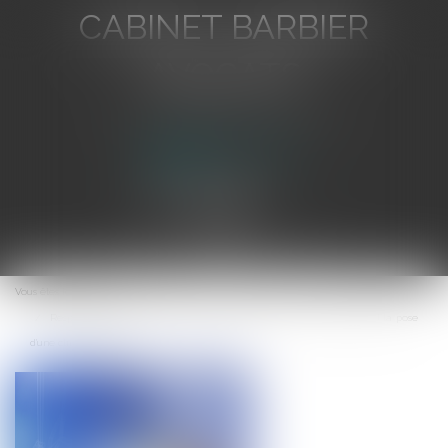
CABINET BARBIER
AVOCATS
Avocat au Barreau de Toulon
Ouvrir
le
Vous êtes ici :
Accueil
menu
Responsabilité décennale : Quelle qualification pour la conception et la pose
d'une climatisation ?