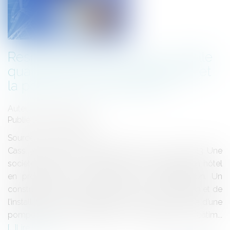
Responsabilité décennale : Quelle
qualification pour la conception et
la pose d'une climatisation ?
Auteur : MEDINA Jean-Luc
Publié le :
05/01/2021
Source :
www.eurojuris.fr
Cass. 3ème ch. civ. 12 novembre 2020, n° 19-18.213 Une
société a acquis un bâtiment afin de l’aménager en hôtel
en procédant à sa rénovation et sa réhabilitation. Un
constructeur est intervenu, chargé de la conception et de
l’installation de la climatisation avec mise en place d’une
pompe à chaleur réversible. Le propriétaire du bâtim...
Lire la suite