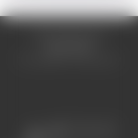
CABINET BARBIER AVOCATS
155 Avenue VAUBAN
83000 TOULON
Tél : 04 94 92 92 67 - Fax : 04 94 92 42 77