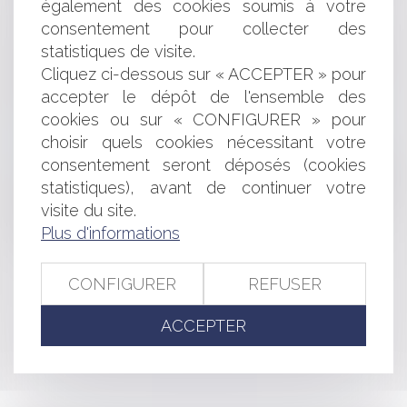
: le prix dans la vente
également des cookies soumis à votre
Soldes : consommateurs, quels sont vos droits ?
consentement pour collecter des
Le juge-commissaire ne peut accorder de délais de
statistiques de visite.
paiement au preneur en liquidation judiciaire
Cliquez ci-dessous sur « ACCEPTER » pour
Distinction de la vente et de l’entreprise : du prêt à
accepter le dépôt de l'ensemble des
porter au sur mesure
cookies ou sur « CONFIGURER » pour
La renonciation de l’entrepreneur individuel à la
choisir quels cookies nécessitant votre
protection du patrimoine personnel
La rémunération perçue au titre d'un congé spécial
consentement seront déposés (cookies
s'entend de la rémunération nette versée à l'agent ayant
statistiques), avant de continuer votre
occupé un emploi fonctionnel
visite du site.
Détournement de fonds publics : précisions sur le
Plus d'informations
cumul d’infraction et la notion de remise de fonds
CONFIGURER
REFUSER
<<
<
...
119
120
121
122
123
124
125
...
>
ACCEPTER
>>