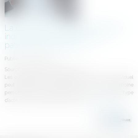
La renonciation de l’entrepreneur
individuel à la protection du
patrimoine personnel
Publié le :
08/06/2022
Source :
cabinet-rs.expert-infos.com
Les conditions dans lesquelles un entrepreneur individuel
peut renoncer à la protection de son patrimoine
personnel sont encadrées. À ce titre, un modèle type
d’acte de renonciation est disponible.
Lire la suite