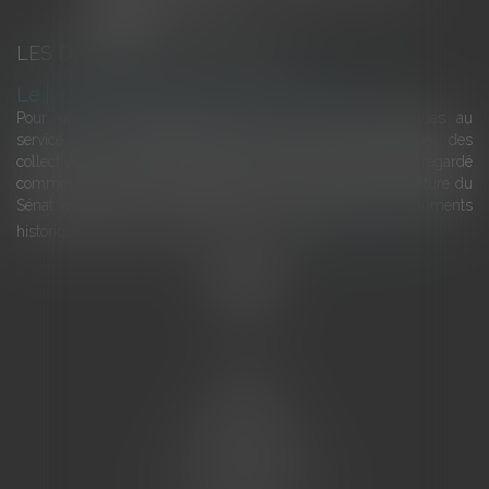
LES DERNIÈRES ACTUALITÉS
Le joug léger des monuments historiques
Pour une gestion patrimoniale des monuments historiques au
service du développement économique et touristique des
collectivités Le monument historique a longtemps été regardé
comme une charge. Le rapport que la commission de la culture du
Sénat a consacré, en juillet 2026, à la gestion des monuments
historiques invite à y voir aussi une ressour...
Lire la suite
Accueil
L'équipe
Eurojuris
Droit des affaires
Ventes aux enchères
Droit bancaire
Procédures civiles d'exécution