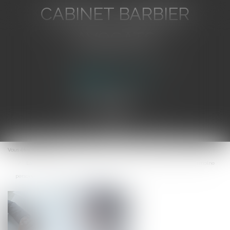
CABINET BARBIER
AVOCATS
Avocat au Barreau de Toulon
Ouvrir
le
Vous êtes ici :
Accueil
menu
La renonciation de l’entrepreneur individuel à la protection du patrimoine
personnel