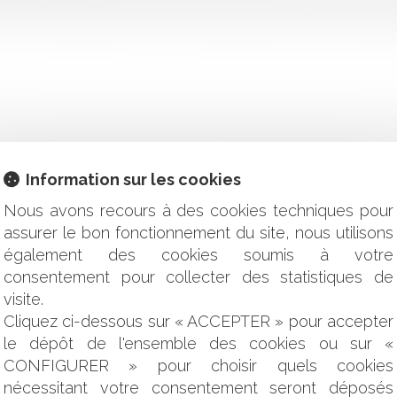
r formé par l’ANEL et l’AMF. Pour rappel, cette ordonnance adop
Information sur les cookies
ture électronique est connu !
Nous avons recours à des cookies techniques pour
sition de la directive se finalise
article 1165 aux prestations de l’expert-comptable
assurer le bon fonctionnement du site, nous utilisons
abus de position dominante : précisions sur le point de départ 
également des cookies soumis à votre
u tiers aux droits de l’assureur
consentement pour collecter des statistiques de
tion à régir les relations contractuelles dès lors qu’elles ont
visite.
uge-commissaire : le tribunal compétent est réputé saisi dès
Cliquez ci-dessous sur « ACCEPTER » pour accepter
le dépôt de l'ensemble des cookies ou sur «
 l'acquéreur insatisfait à l'encontre d'un vendeur professionne
CONFIGURER » pour choisir quels cookies
réparatoire ne peut justifier une atteinte au droit de la propriété
s actionnaires contre les dirigeants de la société anonyme est 
nécessitant votre consentement seront déposés