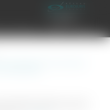
es civiles d'exécution
Honoraires
Contact
e l’ordonnance du 6 avril 2022
 Conseil d’Etat
alide la légalité de l’ordonnance du 6 avril 2022
 trait de côte. Il avait été saisi d’un recours pour