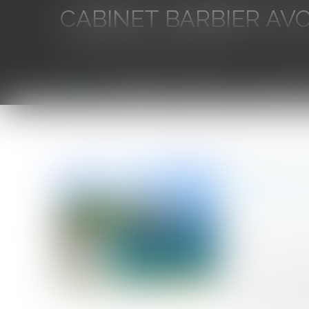
CABINET BARBIER AV
Avocat au Barreau de Toulon
Accueil
L'équipe
Eurojuris
Droit des aff
Vous êtes ici :
Accueil
Rejet du recours formé par l’ANEL et l’AMF contre l
Rejet du 
relative a
Auteur : DROU
Publié le :
23/1
Source :
www.eu
Le Conseil d’E
relative à l’am