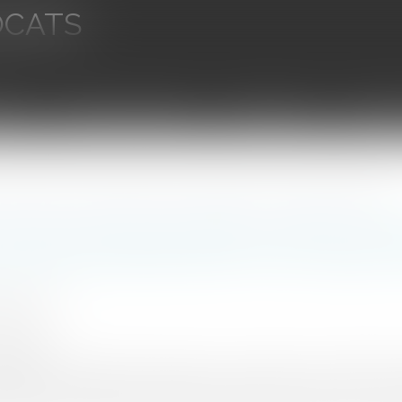
OCATS
aires
Ventes aux enchères
Droit bancaire
Procédur
’ordonnance du 6 avril 2022 relative au recul du trait de côte : R.A.S. selon le Conseil d’Etat
recours formé par l’ANEL et l’AMF contr
u recul du trait de côte : R.A.S. selon le
INEAU 1927
0/2023
rojuris.fr
tat, dans une décision rendue le 13 octobre 2023 n°464202, v
énagement durable des territoires littoraux exposés au recul du