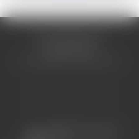
CABINET BARBIER AVOCATS
155 Avenue VAUBAN
83000 TOULON
Tél : 04 94 92 92 67 - Fax : 04 94 92 42 77