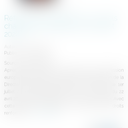
Réforme de la garde à vue : quels
changements depuis le 1er juillet
2024 ?
Auteur : MORTIER David
Publié le :
24/09/2024
Source :
www.eurojuris.fr
Après plusieurs mises en demeure de la Commission
européenne, la France assure enfin la transposition de la
Directive européenne 2023/48/EU. En effet, dès le 1er
juillet 2024, les dispositions de la loi n° 2024-364 du 22
avril 2024 relative à la garde à vue entrent en vigueur. Avec
cette réforme, les gardés à vue voient leurs droits
renforcés à...
Lire la suite