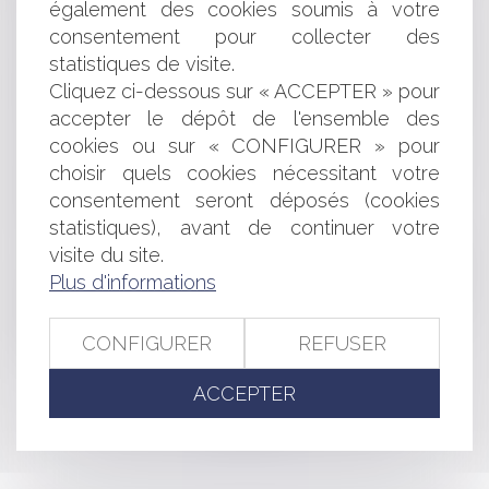
également des cookies soumis à votre
Bail commercial : défaut d'entretien du locataire et
vétusté
consentement pour collecter des
La condamnation du débiteur à l’exécution de faire en
statistiques de visite.
nature échappe au champ d’application de l’article L.622-
Cliquez ci-dessous sur « ACCEPTER » pour
21 du Code de commerce
accepter le dépôt de l'ensemble des
Les règles à respecter pour les emballages, ustensiles
cookies ou sur « CONFIGURER » pour
et contenants alimentaires
choisir quels cookies nécessitant votre
Skysun réalise une levée de fonds pour développer un
consentement seront déposés (cookies
portefeuille photovoltaïque de 300 millions d'euros
Audition de l'enfant et bienveillance parentale
statistiques), avant de continuer votre
Publication au BODACC de la dissolution donnant lieu
visite du site.
à une procédure de transmission universelle du
Plus d'informations
patrimoine | Entreprendre.Service-Public.fr
Erreur de diagnostic d’un agent d’un service public
CONFIGURER
REFUSER
administratif : quelle juridiction est compétente ?
ACCEPTER
<<
<
...
50
51
52
53
54
55
56
...
>
>>