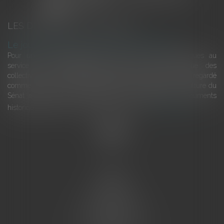
LES DERNIÈRES ACTUALITÉS
Le joug léger des monuments historiques
Pour une gestion patrimoniale des monuments historiques au
service du développement économique et touristique des
collectivités Le monument historique a longtemps été regardé
comme une charge. Le rapport que la commission de la culture du
Sénat a consacré, en juillet 2026, à la gestion des monuments
historiques invite à y voir aussi une ressour...
Lire la suite
Accueil
L'équipe
Eurojuris
Droit des affaires
Ventes aux enchères
Droit bancaire
Procédures civiles d'exécution