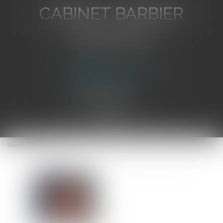
CABINET BARBIER
AVOCATS
Avocat au Barreau de Toulon
Ouvrir
le
Vous êtes ici :
Accueil
menu
Réforme de la garde à vue : quels changements depuis le 1er juillet 2024 ?