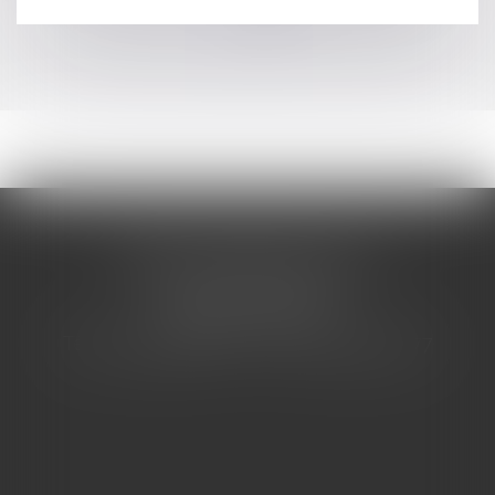
<<
<
...
360
361
362
363
364
365
366
...
>
>>
CABINET BARBIER AVOCATS
155 Avenue VAUBAN
83000 TOULON
Tél : 04 94 92 92 67 - Fax : 04 94 92 42 77