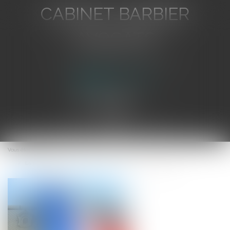
CABINET BARBIER
AVOCATS
Avocat au Barreau de Toulon
Ouvrir
le
Vous êtes ici :
Accueil
menu
La réforme du Conseil économique et social français (PARTIE I)