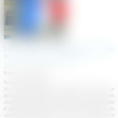
La réforme du Conseil économique
et social français (PARTIE I)
Auteur : GOVERNATORI Jean-Joël
Publié le :
01/03/2013
Source :
www.eurojuris.fr
AU CONFLUENT DE DEUX POUVOIRS POLITIQUES Le
juriste est un taxinomiste. Cependant, il arrive que les
cases habituellement consacrées en droit ne suffisent pas
à appréhender justement une réalité. Le CESE est un
«ovni» constitutionnel en ce sens qu’il est difficile de le