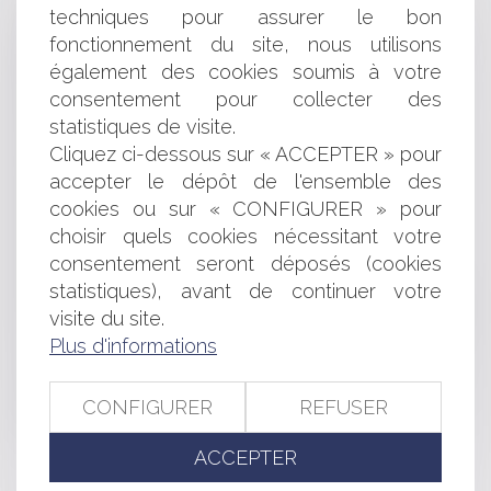
compétence universelle du juge français pour les crimes
techniques pour assurer le bon
contre l'humanité
fonctionnement du site, nous utilisons
Mariage pour tous, suite et fin du débat à l'assemblée
également des cookies soumis à votre
nationale
consentement pour collecter des
Reproduction d’une marque par un courtier en
statistiques de visite.
assurances
Cliquez ci-dessous sur « ACCEPTER » pour
Rémunération pour copie privée : la réforme
accepter le dépôt de l'ensemble des
impossible?
Espionnage du salarié en entreprise : les droits de
cookies ou sur « CONFIGURER » pour
l'employeur
choisir quels cookies nécessitant votre
Absence de voie de fait en cas d'inaction des
consentement seront déposés (cookies
propriétaires successifs
statistiques), avant de continuer votre
Distance des plantations d'arbres en limite de propriété
visite du site.
Retour sur le premier bilan d'étape de la mission
Plus d'informations
lescure
Annulation de vol et prise en charge des passagers
Assureur emprunteur: quel remboursement pour les
CONFIGURER
REFUSER
assurés?
ACCEPTER