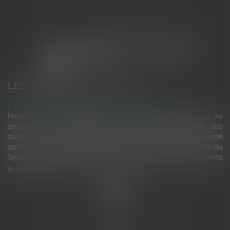
LES DERNIÈRES ACTUALITÉS
Le joug léger des monuments historiques
Pour une gestion patrimoniale des monuments historiques au
service du développement économique et touristique des
collectivités Le monument historique a longtemps été regardé
comme une charge. Le rapport que la commission de la culture du
Sénat a consacré, en juillet 2026, à la gestion des monuments
historiques invite à y voir aussi une ressour...
Lire la suite