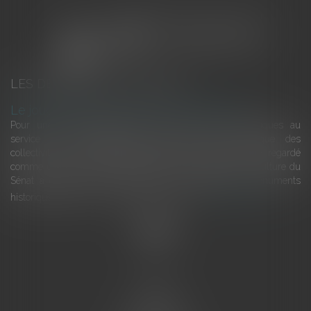
LES DERNIÈRES ACTUALITÉS
Le joug léger des monuments historiques
Pour une gestion patrimoniale des monuments historiques au
service du développement économique et touristique des
collectivités Le monument historique a longtemps été regardé
comme une charge. Le rapport que la commission de la culture du
Sénat a consacré, en juillet 2026, à la gestion des monuments
historiques invite à y voir aussi une ressour...
Lire la suite
Accueil
L'équipe
Eurojuris