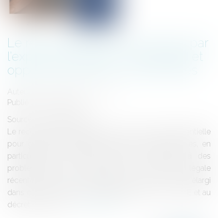
Le recouvrement des créances par
l’expert-comptable : cadre légal et
opportunités pour les entreprises
Auteur : Delahousse Christophe
Publié le :
02/12/2024
Source :
www.eurojuris.fr
Le recouvrement de créances est une activité essentielle
pour garantir la pérennité financière des entreprises, en
particulier des TPE-PME, souvent confrontées à des
problématiques de trésorerie. Avec l’évolution légale
récente, les experts-comptables jouent un rôle élargi
dans cette mission, notamment grâce à la loi PACTE et au
décret de 2019 q...
Lire la suite