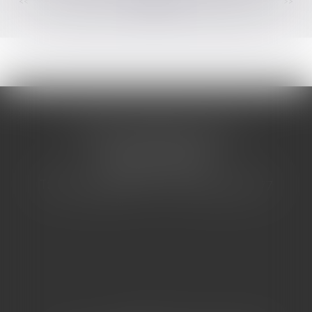
<<
<
...
43
44
45
46
47
48
49
...
>
>>
CABINET BARBIER AVOCATS
155 Avenue VAUBAN
83000 TOULON
Tél : 04 94 92 92 67 - Fax : 04 94 92 42 77