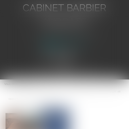
CABINET BARBIER
AVOCATS
Avocat au Barreau de Toulon
Ouvrir
le
Vous êtes ici :
Accueil
menu
Le recouvrement des créances par l’expert-comptable : cadre légal et
opportunités pour les entreprises