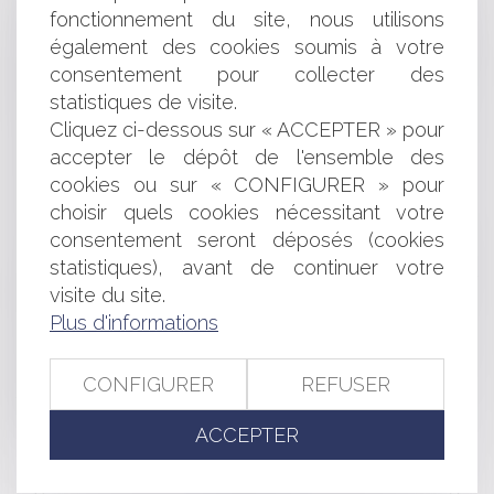
avec le fait générateur de la responsabilité
fonctionnement du site, nous utilisons
Secteur des solutions de paiement du stationnement
également des cookies soumis à votre
en France : l’Autorité autorise le rachat par le groupe
consentement pour collecter des
EasyPark du groupe Flowbird
statistiques de visite.
Défaillance d'une entreprise partenaire : comment
Cliquez ci-dessous sur « ACCEPTER » pour
réagir ?
accepter le dépôt de l'ensemble des
SAS et décisions collectives des associés : les statuts
peuvent-ils fixer le seuil des voix exprimées ?
cookies ou sur « CONFIGURER » pour
Acceptation du risque par le maitre de l'ouvrage et
choisir quels cookies nécessitant votre
exonération de responsabilité du constructeur
consentement seront déposés (cookies
Les revenus perçus par l’ex conjoint au titre des
statistiques), avant de continuer votre
allocations familiales doivent-ils être pris en compte pour
visite du site.
le calcul de la prestation compensatoire ?
Plus d'informations
Objet de l'obligation in solidum : un rappel utile et
nécessaire
Qu’est ce que l’ATI, l'allocation chômage des
CONFIGURER
REFUSER
travailleurs indépendants ?
Hypothèque et vente le même jour : qui l’emporte ?
ACCEPTER