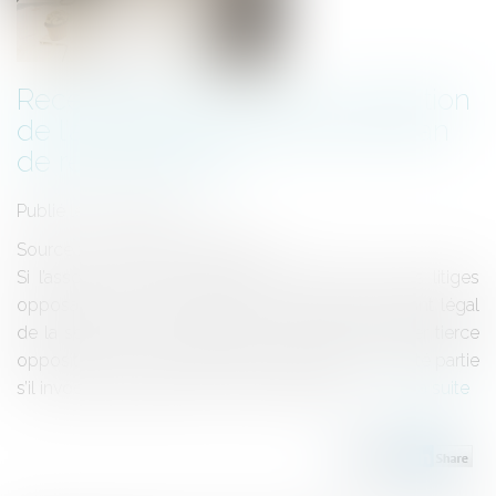
Recevabilité de la tierce opposition
de l’actionnaire évincé par le plan
de redressement
Publié le :
29/04/2021
Source :
www.dalloz-actualite.fr
Si l’associé est, en principe, représenté, dans les litiges
opposant la société à des tiers, par le représentant légal
de la société, il est néanmoins recevable à former tierce
opposition contre un jugement auquel celle-ci a été partie
s’il invoque notamment un moyen propre...
Lire la suite