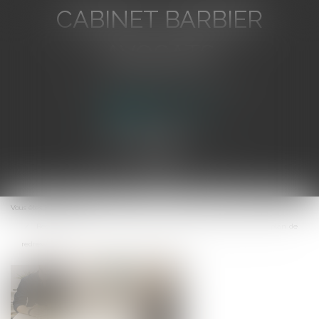
CABINET BARBIER
AVOCATS
Avocat au Barreau de Toulon
Ouvrir
le
Vous êtes ici :
Accueil
menu
Recevabilité de la tierce opposition de l’actionnaire évincé par le plan de
redressement