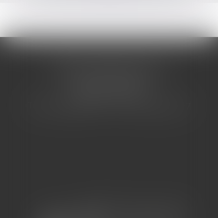
CABINET BARBIER AVOCATS
155 Avenue VAUBAN
83000 TOULON
Tél : 04 94 92 92 67 - Fax : 04 94 92 42 77