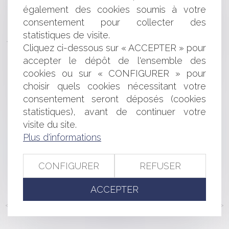
Recours en annulation et recours contre le refus
également des cookies soumis à votre
d’abrogation : même objet ?
consentement pour collecter des
Elections départementales et régionales des 20 et 27
statistiques de visite.
juin 2021 : quelles seront les modalités de déroulement
Cliquez ci-dessous sur « ACCEPTER » pour
avec le covid-19 ?
Ne pas veiller à la santé mentale des salariés peut nuire
accepter le dépôt de l'ensemble des
gravement à l’entreprise !
cookies ou sur « CONFIGURER » pour
Si une assurance-vie est exigée par le prêteur, la prime
choisir quels cookies nécessitant votre
doit être incluse dans le calcul du TEG
consentement seront déposés (cookies
Harcèlement moral et loyauté de la preuve
statistiques), avant de continuer votre
Bail commercial et travaux prescrits par l'administration
visite du site.
(commerces de restauration)
Plus d'informations
Recevabilité de la tierce opposition de l’actionnaire
évincé par le plan de redressement
Les nouveaux seuils de dispense de procédure des
CONFIGURER
REFUSER
marchés publics
ACCEPTER
<<
<
...
145
146
147
148
149
150
151
...
>
>>