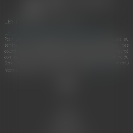
LES DERNIÈRES ACTUALITÉS
Le joug léger des monuments historiques
Pour une gestion patrimoniale des monuments historiques au
service du développement économique et touristique des
collectivités Le monument historique a longtemps été regardé
comme une charge. Le rapport que la commission de la culture du
Sénat a consacré, en juillet 2026, à la gestion des monuments
historiques invite à y voir aussi une ressour...
Lire la suite
Accueil
L'équipe
Eurojuris
Droit des affaires
Ventes aux enchères
Droit bancaire