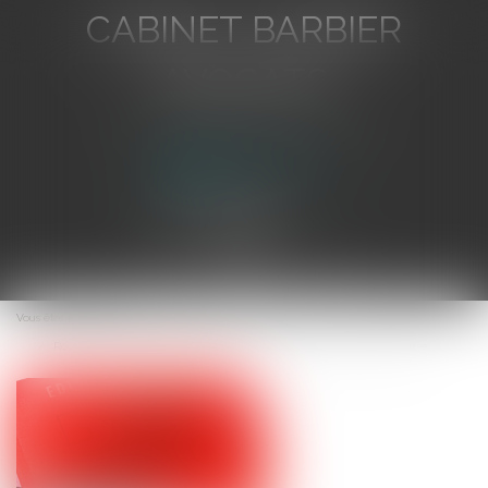
CABINET BARBIER
AVOCATS
Avocat au Barreau de Toulon
Ouvrir
le
Vous êtes ici :
Accueil
menu
Recevabilité de l’action de la débitrice avant l’ouverture de la procédure