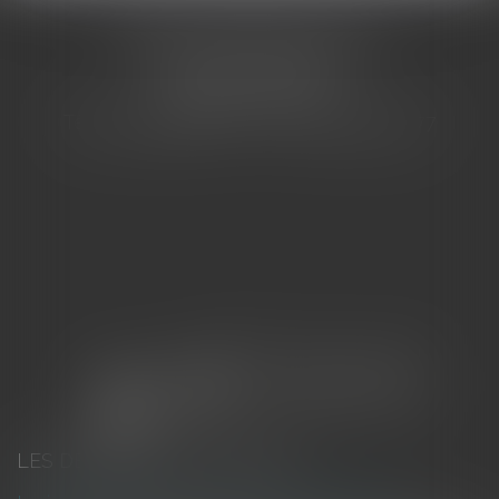
CABINET BARBIER AVOCATS
155 Avenue VAUBAN
83000 TOULON
Tél : 04 94 92 92 67 - Fax : 04 94 92 42 77
LES DERNIÈRES ACTUALITÉS