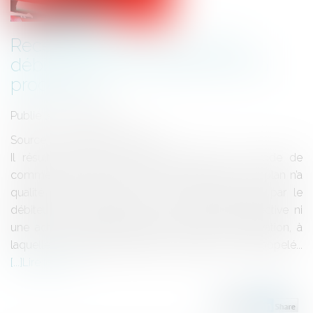
Recevabilité de l’action de la
débitrice avant l’ouverture de la
procédure
Publié le :
11/06/2021
Source :
www.actu-juridique.fr
Il résulte de l’article L. 626-25, alinéa 3, du Code de
commerce que le commissaire à l’exécution du plan n’a
qualité pour poursuivre ni une action exercée par le
débiteur avant l’ouverture de sa procédure collective ni
une action exercée pendant la période d’observation, à
laquelle le mandataire judiciaire n’avait pas à être appelé...
Lire la suite