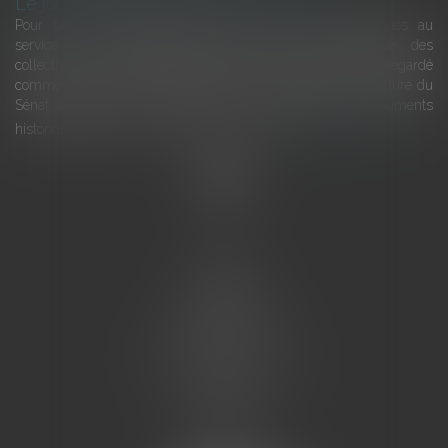
Le joug léger des monuments historiques
Pour une gestion patrimoniale des monuments historiques au
service du développement économique et touristique des
collectivités Le monument historique a longtemps été regardé
comme une charge. Le rapport que la commission de la culture du
Sénat a consacré, en juillet 2026, à la gestion des monuments
historiques invite à y voir aussi une ressour...
Lire la suite
Accueil
L'équipe
Eurojuris
Droit des affaires
Ventes aux enchères
Droit bancaire
Procédures civiles d'exécution
Honoraires
Contact
Assistantes juridiques
Actus
Articles