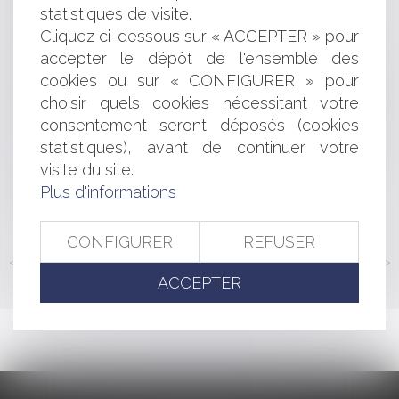
Comment réussir une transmission d'entreprise ?
statistiques de visite.
Avance en compte courant d’associé
Cliquez ci-dessous sur « ACCEPTER » pour
Entreprises en difficulté : quelles sont les procédures
accepter le dépôt de l'ensemble des
spécifiques de sortie de la crise covid-19 ?
cookies ou sur « CONFIGURER » pour
Contentieux disciplinaire des médecins : un praticien
choisir quels cookies nécessitant votre
ne peut pas antidater ou postdater un arrêt de travail
consentement seront déposés (cookies
Recevabilité de l’action de la débitrice avant l’ouverture
statistiques), avant de continuer votre
de la procédure
La demande indemnitaire du saisi est-elle de la
visite du site.
compétence du juge de l’exécution ?
Plus d'informations
Casino arrive sur Amazon Prime
CONFIGURER
REFUSER
<<
<
...
141
142
143
144
145
146
147
...
>
>>
ACCEPTER