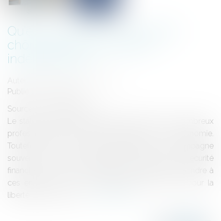
Qu’est ce que l’ATI, l'allocation
chômage des travailleurs
indépendants ?
Auteur : Delahousse Christophe
Publié le :
22/11/2024
Source :
www.eurojuris.fr
Le statut de travailleur indépendant séduit de nombreux
professionnels en quête de liberté et d’autonomie.
Toutefois, cette quête d’indépendance s'accompagne
souvent de défis, notamment en matière de sécurité
financière en cas de cessation d’activité. Pour répondre à
ces enjeux, la loi du 5 septembre 2018, dite « pour la
liberté de choisir son...
Lire la suite