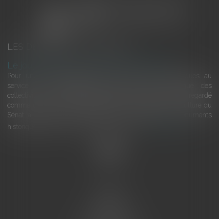
LES DERNIÈRES ACTUALITÉS
Le joug léger des monuments historiques
Pour une gestion patrimoniale des monuments historiques au
service du développement économique et touristique des
collectivités Le monument historique a longtemps été regardé
comme une charge. Le rapport que la commission de la culture du
Sénat a consacré, en juillet 2026, à la gestion des monuments
historiques invite à y voir aussi une ressour...
Lire la suite
Accueil
L'équipe
Eurojuris
Droit des affaires