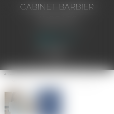
CABINET BARBIER
AVOCATS
Avocat au Barreau de Toulon
Ouvrir
le
Vous êtes ici :
Accueil
menu
Qu’est ce que l’ATI, l'allocation chômage des travailleurs indépendants ?