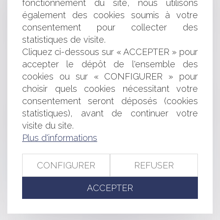
fonctionnement du site, nous utilisons
Secteur des solutions de paiement du stationnement
également des cookies soumis à votre
en France : l’Autorité autorise le rachat par le groupe
EasyPark du groupe Flowbird
consentement pour collecter des
Défaillance d'une entreprise partenaire : comment
statistiques de visite.
réagir ?
Cliquez ci-dessous sur « ACCEPTER » pour
SAS et décisions collectives des associés : les statuts
accepter le dépôt de l'ensemble des
peuvent-ils fixer le seuil des voix exprimées ?
cookies ou sur « CONFIGURER » pour
Acceptation du risque par le maitre de l'ouvrage et
choisir quels cookies nécessitant votre
exonération de responsabilité du constructeur
consentement seront déposés (cookies
Les revenus perçus par l’ex conjoint au titre des
allocations familiales doivent-ils être pris en compte pour
statistiques), avant de continuer votre
le calcul de la prestation compensatoire ?
visite du site.
Objet de l'obligation in solidum : un rappel utile et
Plus d'informations
nécessaire
Qu’est ce que l’ATI, l'allocation chômage des
CONFIGURER
REFUSER
travailleurs indépendants ?
Hypothèque et vente le même jour : qui l’emporte ?
ACCEPTER
<<
<
...
43
44
45
46
47
48
49
...
>
>>