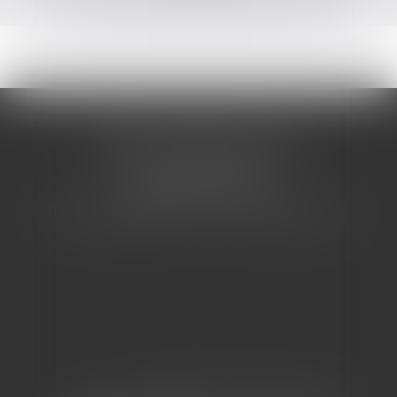
CABINET BARBIER AVOCATS
155 Avenue VAUBAN
83000 TOULON
Tél : 04 94 92 92 67 - Fax : 04 94 92 42 77