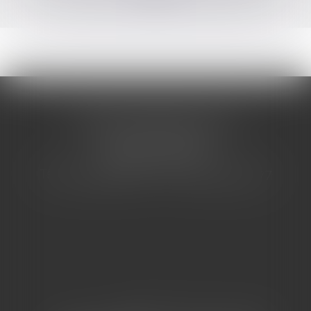
CABINET BARBIER AVOCATS
155 Avenue VAUBAN
83000 TOULON
Tél : 04 94 92 92 67 - Fax : 04 94 92 42 77