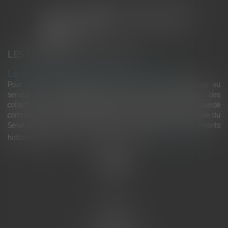
LES DERNIÈRES ACTUALITÉS
Le joug léger des monuments historiques
Pour une gestion patrimoniale des monuments historiques au
service du développement économique et touristique des
collectivités Le monument historique a longtemps été regardé
comme une charge. Le rapport que la commission de la culture du
Sénat a consacré, en juillet 2026, à la gestion des monuments
historiques invite à y voir aussi une ressour...
Lire la suite
Accueil
L'équipe
Eurojuris
Droit des affaires