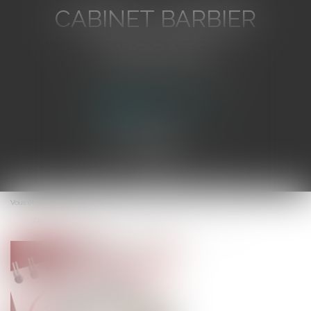
CABINET BARBIER
AVOCATS
Avocat au Barreau de Toulon
Ouvrir
le
Vous êtes ici :
Accueil
menu
Quels sont les critères pour caractériser un accident de service ?