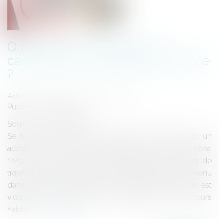
Quels sont les critères pour
caractériser un accident de service
?
Auteur : VARRON CHARRIER Capucine
Publié le :
31/05/2021
Source :
www.eurojuris.fr
Se blesser en fermant son garage ne constitue pas un
accident de service. Conseil d'État, 5ème chambre,
12/02/2021, 430112 Est réputé constituer un accident de
trajet et, par suite, revêtir le caractère d'accident survenu
dans l'exercice des fonctions de l'agent public qui en est
victime, tout accident qui se produit sur le parcours
habitu...
Lire la suite