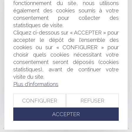
fonctionnement du site, nous utilisons
La réforme du Diagnostic de Performance Énergétique
également des cookies soumis à votre
: quelles évolutions à compter du 1er juillet 2021 ?
consentement pour collecter des
Bail commercial : conditions d’exigibilité des
statistiques de visite.
honoraires de gestion
Les principales nouveautés en matière de crédits et de
Cliquez ci-dessous sur « ACCEPTER » pour
réductions d’impôt pour les particuliers
accepter le dépôt de l'ensemble des
Egalité professionnelle : précisions sur l'expert du CSE
cookies ou sur « CONFIGURER » pour
Sauf abus, une assemblée de SARL peut être tenue
choisir quels cookies nécessitant votre
loin de son siège
consentement seront déposés (cookies
Retour sur la prescription de l’action subrogatoire de la
statistiques), avant de continuer votre
caution
visite du site.
Contentieux disciplinaire des praticiens de santé :
l'interdiction pour les chirurgiens-dentistes de tous
Plus d'informations
procédés directs ou indirects de publicité n'est pas
compatible avec le droit de l'UE
CONFIGURER
REFUSER
Quels sont les critères pour caractériser un accident
de service ?
ACCEPTER
<<
<
...
142
143
144
145
146
147
148
...
>
>>