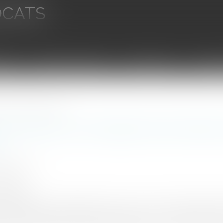
OCATS
aires
Ventes aux enchères
Droit bancaire
Procédur
iers aux droits de l’assureur
précisions sur le régime de la fraude d
INEAU 1927
0/2023
rojuris.fr
ndu en date du 14 septembre 2023 (no 22-13.107), la troisième c
 la tierce opposition formée par l’assureur d’un constructeu