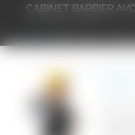
CABINET BARBIER AV
Avocat au Barreau de Toulon
Accueil
L'équipe
Eurojuris
Droit des aff
Vous êtes ici :
Accueil
Quelques précisions sur le régime de la fraude du t
Quelques 
l’assureur
Auteur : DROU
Publié le :
27/1
Source :
www.eu
Par un arrêt re
recevabilité de