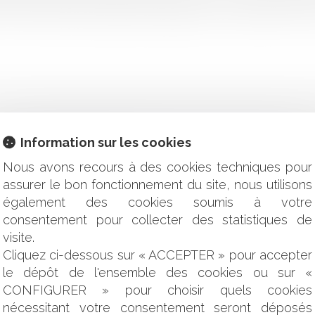
é. Dans les faits, des particuliers chargent un constructeur d’une 
Information sur les cookies
ture électronique est connu !
Nous avons recours à des cookies techniques pour
sition de la directive se finalise
article 1165 aux prestations de l’expert-comptable
assurer le bon fonctionnement du site, nous utilisons
abus de position dominante : précisions sur le point de départ 
également des cookies soumis à votre
u tiers aux droits de l’assureur
consentement pour collecter des statistiques de
tion à régir les relations contractuelles dès lors qu’elles ont
visite.
uge-commissaire : le tribunal compétent est réputé saisi dès
Cliquez ci-dessous sur « ACCEPTER » pour accepter
le dépôt de l'ensemble des cookies ou sur «
 l'acquéreur insatisfait à l'encontre d'un vendeur professionne
CONFIGURER » pour choisir quels cookies
réparatoire ne peut justifier une atteinte au droit de la propriété
s actionnaires contre les dirigeants de la société anonyme est 
nécessitant votre consentement seront déposés