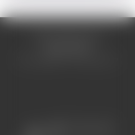
CABINET BARBIER AVOCATS
155 Avenue VAUBAN
83000 TOULON
Tél : 04 94 92 92 67 - Fax : 04 94 92 42 77