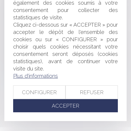
également des cookies soumis à votre
Importance du rapport de présentation lors de
l'élaboration / révision d'un PLU
consentement pour collecter des
Un contrat de mobilier urbain peut-il être passé sans
statistiques de visite.
publicité ni mise en concurrence préalable?
Cliquez ci-dessous sur « ACCEPTER » pour
Carte judiciaire : réimplantation de 3 TGI
accepter le dépôt de l'ensemble des
Durée de validité du certificat d'examen du permis de
cookies ou sur « CONFIGURER » pour
conduire portée à 4 mois
choisir quels cookies nécessitant votre
Interdiction de la vente de cigarette électronique aux
consentement seront déposés (cookies
mineurs
Réglementation de l'éclairage nocturne et rôle du
statistiques), avant de continuer votre
maire
visite du site.
Quelles obligations du Maire en matière de
Plus d'informations
signalisation sur les pistes de ski?
CONFIGURER
REFUSER
<<
<
...
350
351
352
353
354
355
356
...
>
ACCEPTER
>>