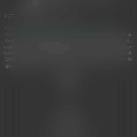
LES DERNIÈRES ACTUALITÉS
Le joug léger des monuments historiques
Pour une gestion patrimoniale des monuments historiques au
service du développement économique et touristique des
collectivités Le monument historique a longtemps été regardé
comme une charge. Le rapport que la commission de la culture du
Sénat a consacré, en juillet 2026, à la gestion des monuments
historiques invite à y voir aussi une ressour...
Lire la suite
Accueil
L'équipe
Eurojuris
Droit des affaires
Ventes aux enchères
Droit bancaire
Procédures civiles d'exécution