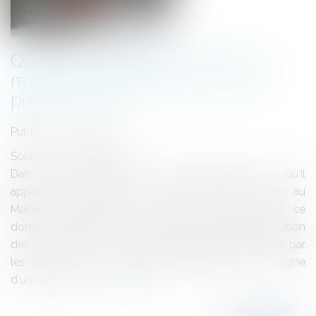
Quelles obligations du Maire en
matière de signalisation sur les
pistes de ski?
Publié le :
01/07/2013
Source :
www.eurojuris.fr
Dans un Arrêt récent, le Conseil d'Etat précise qu'il
appartient à l'exploitant du domaine skiable, et non au
Maire, de signaler sur le terrain les limites de ce
domaine.Par ailleurs, si le Maire a en charge la signalisation
des chemins hors-piste, habituellement empruntés par
les skieurs, seuls les dangers exceptionnels à l'origine
d'un précéde...
Lire la suite