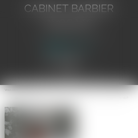
CABINET BARBIER
AVOCATS
Avocat au Barreau de Toulon
Ouvrir
le
Vous êtes ici :
Accueil
menu
Quelles obligations du Maire en matière de signalisation sur les pistes de ski?