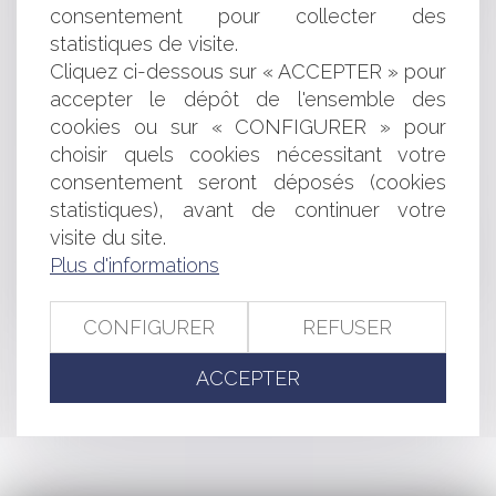
consentement pour collecter des
La convocation irrégulière d'un associé de SARL à une
assemblée entraîne-t-elle l'annulation des décisions ?
statistiques de visite.
Avenant sous-seing privé d’un titre exécutoire et
Cliquez ci-dessous sur « ACCEPTER » pour
constatation d’une créance liquide
accepter le dépôt de l'ensemble des
Fixation du loyer du bail renouvelé : compétence et
cookies ou sur « CONFIGURER » pour
volonté des parties
choisir quels cookies nécessitant votre
Le degré d'achèvement d'un ouvrage ne constitue pas
consentement seront déposés (cookies
un critère d'appréciation de sa réception tacite
statistiques), avant de continuer votre
SCI : La mise à disposition gratuite d’un bien de la SCI
au profit d’un associé
visite du site.
Les gestionnaires des établissements et services
Plus d'informations
sociaux et médico-sociaux ne sont pas (toujours) des
pouvoirs adjudicateurs
CONFIGURER
REFUSER
ACCEPTER
<<
<
...
58
59
60
61
62
63
64
...
>
>>