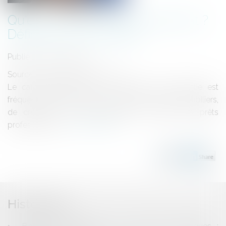
Qu'est-ce que le cautionnement ?
Définition & avantages
Publié le :
21/06/2024
Source :
www.comptanoo.com
Le cautionnement est un mécanisme de garantie est
fréquemment utilisé dans le cadre de prêts immobiliers,
de crédits à la consommation ou encore de prêts
professionnels...
Lire la suite
Historique