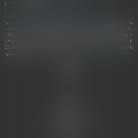
LES DERNIÈRES ACTUALITÉS
Le joug léger des monuments historiques
Pour une gestion patrimoniale des monuments historiques au
service du développement économique et touristique des
collectivités Le monument historique a longtemps été regardé
comme une charge. Le rapport que la commission de la culture du
Sénat a consacré, en juillet 2026, à la gestion des monuments
historiques invite à y voir aussi une ressour...
Lire la suite
Accueil
L'équipe
Eurojuris
Droit des affaires
Ventes aux enchères
Droit bancaire
Procédures civiles d'exécution
Honoraires
Contact