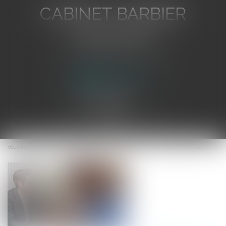
CABINET BARBIER
AVOCATS
Avocat au Barreau de Toulon
Ouvrir
le
Vous êtes ici :
Accueil
Qu'est-ce que le cautionnement ? Définition & avantages
menu