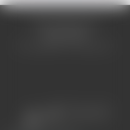
CABINET BARBIER AVOCATS
155 Avenue VAUBAN
83000 TOULON
Tél : 04 94 92 92 67 - Fax : 04 94 92 42 77