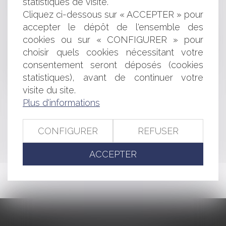
statistiques de visite.
Démission du gérant d’une SARL : décision définitive ! -
Cliquez ci-dessous sur « ACCEPTER » pour
Les Echos Business
2nd appel du jugement : nécessité d'attendre le
accepter le dépôt de l'ensemble des
prononcé de la caducité de la 1ère déclaration d'appel
cookies ou sur « CONFIGURER » pour
L’UE veut agir pour garantir la concurrence entre les
choisir quels cookies nécessitant votre
entreprises - Ouest France
consentement seront déposés (cookies
Dépôt des titres de propriété industrielle et
statistiques), avant de continuer votre
dématérialisation : le fax en solution de secours
visite du site.
Plus d'informations
<<
<
...
256
257
258
259
260
261
262
...
>
CONFIGURER
REFUSER
>>
ACCEPTER