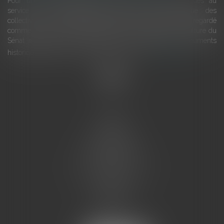
Pour une gestion patrimoniale des monuments historiques au
service du développement économique et touristique des
collectivités Le monument historique a longtemps été regardé
comme une charge. Le rapport que la commission de la culture du
Sénat a consacré, en juillet 2026, à la gestion des monuments
historiques invite à y voir aussi une ressour...
Lire la suite
Accueil
L'équipe
Eurojuris
Droit des affaires
Ventes aux enchères
Droit bancaire
Procédures civiles d'exécution
Honoraires
Contact
Assistantes juridiques
Actus
Articles