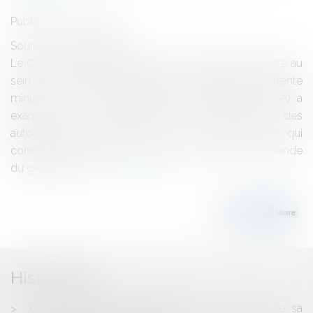
Publié le :
20/07/2017
Source :
www.eurojuris.fr
Le CSA autorise TF1 à insérer une coupure de publicité au
sein de ses journaux télévisés qui durent plus de trente
minutes. Le Conseil supérieur de l’audiovisuel (CSA) a
examiné hier les conditions de la reconduction des
autorisations de diffusion de TF1 et M6. En ce qui
concerne la chaîne TF1 : Le CSA a accédé à la demande
du groupe cons...
Lire la suite
Historique
Comment rendre confidentiels les comptes de sa