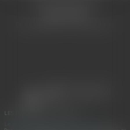
CABINET BARBIER AVOCATS
155 Avenue VAUBAN
83000 TOULON
Tél : 04 94 92 92 67 - Fax : 04 94 92 42 77
LES DERNIÈRES ACTUALITÉS
Le joug léger des monuments historiques