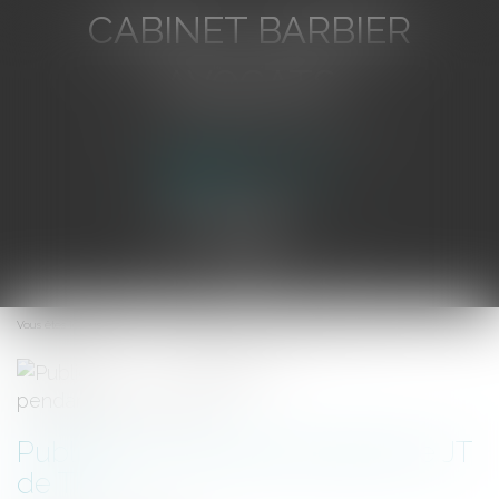
CABINET BARBIER
AVOCATS
Avocat au Barreau de Toulon
Ouvrir
le
Vous êtes ici :
Accueil
Publicités autorisées pendant le JT de TF1
menu
Publicités autorisées pendant le JT
de TF1