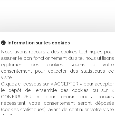
 délivrance d'une autorisation d'urbanisme n'entache pas forcémen
Information sur les cookies
réforme de l'hôpital
Nous avons recours à des cookies techniques pour
elque chose
assurer le bon fonctionnement du site, nous utilisons
également des cookies soumis à votre
 : les suisses votent contre les parachutes dorés
consentement pour collecter des statistiques de
les Etats, les entreprises et certains professionnels
visite.
océdures d'évolution des PLU et des SCOT
Cliquez ci-dessous sur « ACCEPTER » pour accepter
tée en mauvais état...
le dépôt de l'ensemble des cookies ou sur «
es choses inertes
CONFIGURER » pour choisir quels cookies
r de football professionnel
nécessitant votre consentement seront déposés
iges de contrefaçons de brevet
(cookies statistiques), avant de continuer votre visite
la rend-elle illégale?