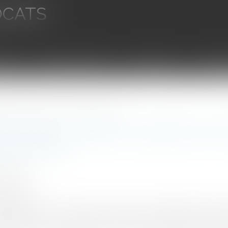
OCATS
aires
Ventes aux enchères
Droit bancaire
Procédur
ations du promettant ... la rigueur des principes
de vente, conditions suspensives et ob
es principes
N Ludovic
0/2024
rojuris.fr
11 juillet 2024, n°22-20.046 Il est toujours essentiel de se rap
nataires et qui les engage donc au titre d’un certain nombre d