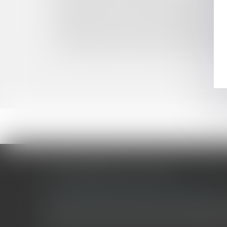
Google AdSense : le Tribunal de l’UE annule l’a
Insaisissabilité de la résidence principale : jusq
Clôture d’un compte courant garanti par un cau
La fixation et la révision du loyer commercial
"Le marché des fusions-acquisitions va reprend
LES DERNIÈRES ACTUALITÉS
Le joug léger des monuments historiques
Pour une gestion patrimoniale des monuments historique
collectivités Le monument historique a longtemps été r
culture du Sénat a consacré, en juillet 2026, à la gestion 