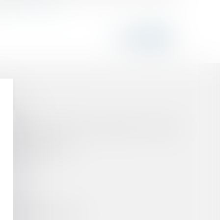
é...
Lire la suite
oire de responsabilité du constructeur, y compris
entions obligatoires
sa résidence habituelle