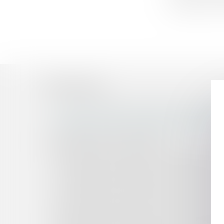
principe d’un c
Historique
Le Groupe JANNEAU fait l’acquisition de l’entr
Promesse de vente, conditions suspensives et ob
Le défaut de souscription de l'assurance obli
au titre des préjudices immatériels
Annulation du contrat de vente hors établisse
Cession de parts sociales et caractérisation de 
La réception tacite implique une volonté non é
La modification de la trajectoire d’un skieur n’
Le risque pénal en cas de fusion-absorption : 
Procédure de conciliation : précisions sur l’éten
Enlèvement international d’enfant : l’enfant pe