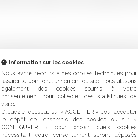
ommun accord. S’il est plus commun que la défaillance du bén
Information sur les cookies
eprise DISTRAL
Nous avons recours à des cookies techniques pour
ligations du promettant ... la rigueur des principes
gatoire dommages ouvrage ne constitue pas une cause exonérat
assurer le bon fonctionnement du site, nous utilisons
également des cookies soumis à votre
ment pour cause de nullité du bon de commande : rappel des m
consentement pour collecter des statistiques de
la réticence dolosive
visite.
quivoque du maitre de l'ouvrage de recevoir l'ouvrage
Cliquez ci-dessous sur « ACCEPTER » pour accepter
est pas un évènement constitutif de la force majeure
le dépôt de l'ensemble des cookies ou sur «
peu importe la forme de la société absorbée
CONFIGURER » pour choisir quels cookies
due de la confidentialité
ut exceptionnellement retourner dans un autre État que celui de 
nécessitant votre consentement seront déposés