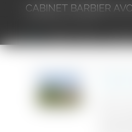
CABINET BARBIER AV
Avocat au Barreau de Toulon
Accueil
L'équipe
Eurojuris
Droit des aff
Vous êtes ici :
Accueil
Promesse de vente, conditions suspensives et oblig
Promesse 
rigueur d
Auteur : GAUVI
Publié le :
03/1
Source :
www.eu
Cass, 3ème civ, 
les parties sig