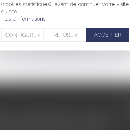
mende de 1,49 milliard d’euros
(cookies statistiques), avant de continuer votre visite
u’à quand est-elle applicable ?
du site.
tionnement : revirement de la cour de cassation
Plus d'informations
re pour les fonds" (Opale Capital)
ACCEPTER
CONFIGURER
REFUSER
<<
<
...
49
50
51
52
53
54
55
...
>
>>
s au service du développement économique et touristique des
egardé comme une charge. Le rapport que la commission de la
des monuments historiques invite à y voir aussi une ressour...