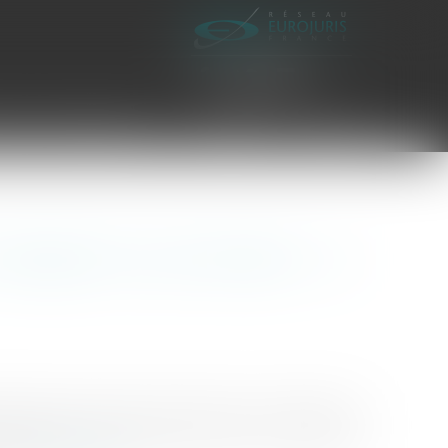
es civiles d'exécution
Honoraires
Contact
ligations du promettant ... la
peler qu’une promesse de vente est un contrat qui lie
’obligations très précises, dont ils ont convenu du