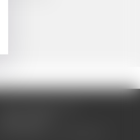
CABINET BARBIER AVOCATS
155 Avenue VAUBAN
83000 TOULON
Tél : 04 94 92 92 67 - Fax : 04 94 92 42 77