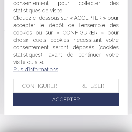
Droit des sociétés : publication de deux ordonnances
consentement pour collecter des
réformant le régime des nullités et les organismes de
statistiques de visite.
placement collectif
Cliquez ci-dessous sur « ACCEPTER » pour
La réparation du préjudice immatériel nécessite de
accepter le dépôt de l'ensemble des
justifier d’un lien de causalité direct et certain avec la faute
cookies ou sur « CONFIGURER » pour
sanctionnée
choisir quels cookies nécessitant votre
Sur les contestations de la rémunération d’un gérant
consentement seront déposés (cookies
révoqué
Clause réputée non écrite et restitution de l'indu :
statistiques), avant de continuer votre
Principes et limites temporelles
visite du site.
Sanction pénale de la non publication des comptes
Plus d'informations
sociaux et action sociale ut singuli
Point sur l’exécution forcée en nature
CONFIGURER
REFUSER
ACCEPTER
<<
<
...
31
32
33
34
35
36
37
...
>
>>