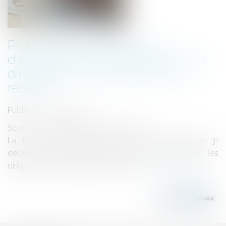
Prolongation du dispositif
d'abattement dont bénéficient les
dirigeants de PME partant à la
retraite
Publié le :
24/03/2025
Source :
entreprendre.service-public.fr
La loi de finances pour 2025 proroge jusqu'au 31
décembre 2031 l'abattement fixe dont bénéficient les
dirigeants de PME partant à la retraite...
Lire la suite