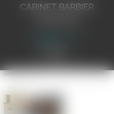
CABINET BARBIER
AVOCATS
Avocat au Barreau de Toulon
Ouvrir
le
Vous êtes ici :
Accueil
menu
Prolongation du dispositif d'abattement dont bénéficient les dirigeants de PME
partant à la retraite