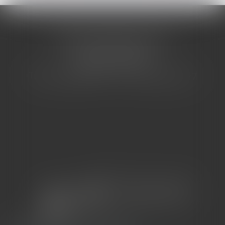
CABINET BARBIER AVOCATS
155 Avenue VAUBAN
83000 TOULON
Tél : 04 94 92 92 67 - Fax : 04 94 92 42 77