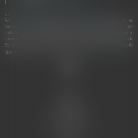
LES DERNIÈRES ACTUALITÉS
Le joug léger des monuments historiques
Pour une gestion patrimoniale des monuments historiques au
service du développement économique et touristique des
collectivités Le monument historique a longtemps été regardé
comme une charge. Le rapport que la commission de la culture du
Sénat a consacré, en juillet 2026, à la gestion des monuments
historiques invite à y voir aussi une ressour...
Lire la suite
Accueil
L'équipe
Eurojuris
Droit des affaires
Ventes aux enchères
Droit bancaire
Procédures civiles d'exécution
Honoraires
Contact