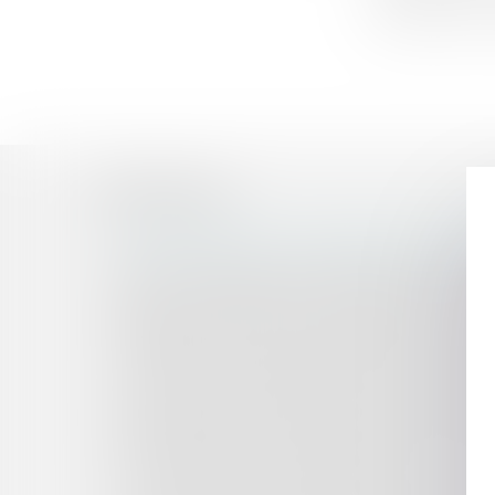
véhicules sur le 
Historique
Procédure collective : revendication d'un véhic
Après une pause, le marché des fusions-acquisi
Vidéo : conduite et CBD : spécificité de la juri
Black Friday : attention aux pièges sur les sit
Garantie d’éviction et liberté d’entreprendre : 
Theremia lève 3 millions d'euros pour sa solu
La mission de l'architecte maître d'oeuvre et l'
Droit à l'image des enfants et réseaux sociaux :
Maîtrise foncière : une priorité pour les collectiv
Un maire peut-il réglementer l'activité du surf e
Loi Anti-Airbnb du 7 novembre 2024 : Un « tour