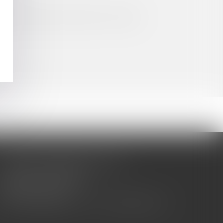
gement d’ouverture sont prises en compte
CABINET BARBIER AVOCATS
155 Avenue VAUBAN
83000 TOULON
Tél : 04 94 92 92 67 - Fax : 04 94 92 42 77