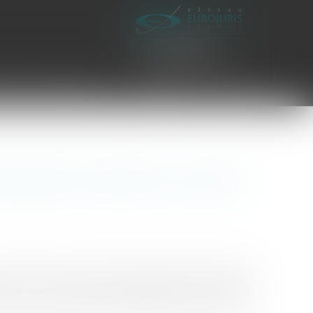
es civiles d'exécution
Honoraires
Contact
le après la rupture du contrat
 un véhicule en location longue durée qu’il n’entend
véhicule, comme il le lui a été demandé et forme une
 droit de propriété de l’entreprise de location de