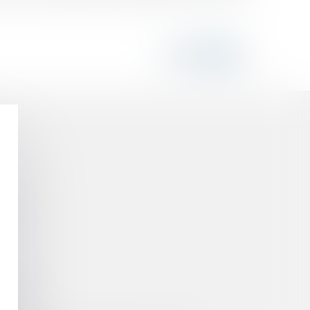
les
ommune ?