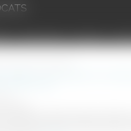
OCATS
aires
Ventes aux enchères
Droit bancaire
Procédur
 après la rupture du contrat de location longue durée
 collective : revendication d'un véhicu
on longue durée
1/2024
tu-juridique.fr
d’une société informe l’entreprise qui avait loué à la débitrice
 le contrat de location mais refuse de restituer à celle-ci le 
du juge-commissaire aux fins de constater l’inopposabilité du