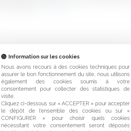
véhicule litigieux...
Lire la suite
Information sur les cookies
ule après la rupture du contrat de location longue durée
Nous avons recours à des cookies techniques pour
tions affiche des signes de reprise
assurer le bon fonctionnement du site, nous utilisons
sprudence bretonne !
également des cookies soumis à votre
es de e-commerce !
consentement pour collecter des statistiques de
les limites de la non-concurrence après la cession de parts socia
visite.
tion de personnalisation des traitements médicamenteux
étendue de sa responsabilité
Cliquez ci-dessous sur « ACCEPTER » pour accepter
 quelles sont les obligations des parents ?
le dépôt de l'ensemble des cookies ou sur «
ités locales
CONFIGURER » pour choisir quels cookies
t l'enseignement de l'activité du surf sur le territoire de sa c
nécessitant votre consentement seront déposés
 de vis » en vue de réguler les locations de courtes durées