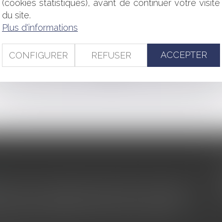
(cookies statistiques), avant de continuer votre visite
uxembourg pour infraction
du site.
lité du dirigeant : seules les dettes nées antérieurement au ju
Plus d'informations
te des actions acquises !
 Les précisions de la CJUE dans son arrêt du 4 octobre 2024
ACCEPTER
CONFIGURER
REFUSER
<<
<
...
44
45
46
47
48
49
50
...
>
>>
s au service du développement économique et touristique des
egardé comme une charge. Le rapport que la commission de la
des monuments historiques invite à y voir aussi une ressour...