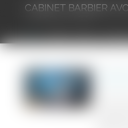
CABINET BARBIER AV
Avocat au Barreau de Toulon
Accueil
L'équipe
Eurojuris
Droit des aff
Vous êtes ici :
Accueil
Procédure collective : revendication d'un véhicule
Procédure
de locati
Publié le :
21/1
Source :
www.ac
Le liquidateur 
plus poursuivre
requête auprès 